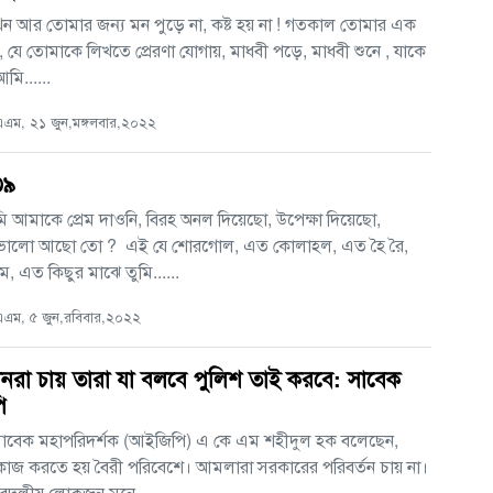
খন আর তোমার জন্য মন পুড়ে না, কষ্ট হয় না ! গতকাল তোমার এক
, যে তোমাকে লিখতে প্রেরণা যোগায়, মাধবী পড়ে, মাধবী শুনে , যাকে
মি......
এম, ২১ জুন,মঙ্গলবার,২০২২
৩৯
মি আমাকে প্রেম দাওনি, বিরহ অনল দিয়েছো, উপেক্ষা দিয়েছো,
ভালো আছো তো ? এই যে শোরগোল, এত কোলাহল, এত হৈ রৈ,
 এত কিছুর মাঝে তুমি......
এম, ৫ জুন,রবিবার,২০২২
ীনরা চায় তারা যা বলবে পুলিশ তাই করবে: সাবেক
ি
সাবেক মহাপরিদর্শক (আইজিপি) এ কে এম শহীদুল হক বলেছেন,
কাজ করতে হয় বৈরী পরিবেশে। আমলারা সরকারের পরিবর্তন চায় না।
দলীয় লোকজন মনে ......