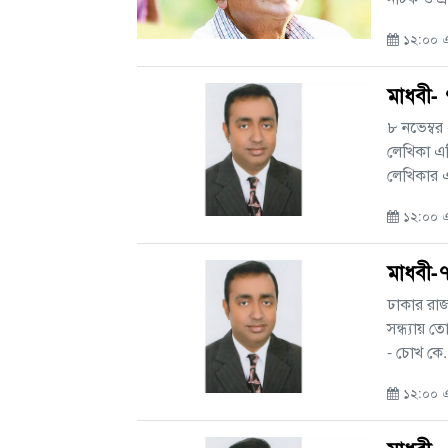
১২:০০ এ
মাধবী-
৮ নভেম্বর
লেখিকা এ
লেখিকার এ
১২:০০ এএ
মাধবী-
ঢাকার রা
সন্ধ্যায় ত
- চোখ কে..
১২:০০ এ