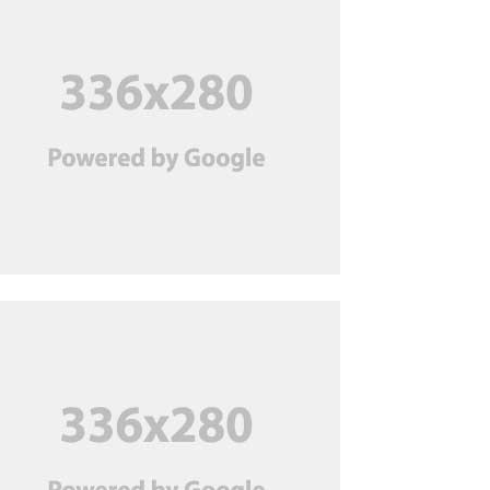
ধরে স্বামী গ্রেপ্তার, ২ দিনের
রিমান্ডে
অতিরিক্ত বিলের অভিযোগ
‘অপপ্রচার’ বলছে বিদ্যুৎ বিভাগ
জুলাই মাসে পণ্য রপ্তানি বেড়েছে;
ঘুরে দাঁড়িয়েছে তৈরি পোশাক খাত
ব্যাংকের নিরাপত্তা কর্মী সেজে
‘প্রতারণা’, নিউ জার্সিতে ২
বাংলাদেশি গ্রেপ্তার
শেখ হাসিনা যেন ভারত থেকে
রাজনৈতিক বক্তব্য দিতে না পারে,
দিল্লিকে ঢাকার আহ্বান
দুবাইয়ের কারাগার থেকে মুক্তি
পেলেন বেনজীর