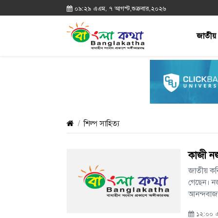
০৯:২৯ এএম, ৭ আগস্ট,শুক্রবার,২০২৬
জাতীয়
শিল্প সাহিত্য
কাজী নজ
জাতীয় কবি
গেছেন। নজ
আনন্দবাজা
১২:০০ এ