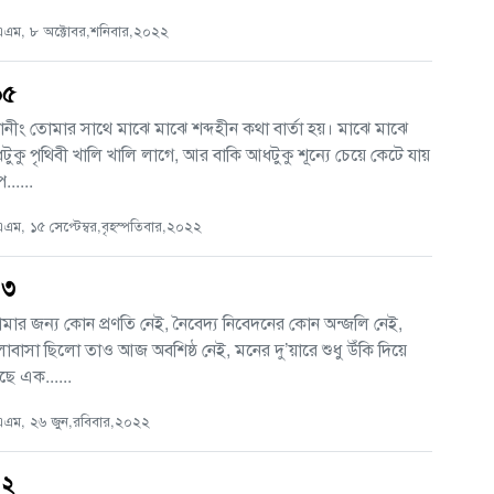
এম, ৮ অক্টোবর,শনিবার,২০২২
৬৫
ানীং তোমার সাথে মাঝে মাঝে শব্দহীন কথা বার্তা হয়। মাঝে মাঝে
কু পৃথিবী খালি খালি লাগে, আর বাকি আধটুকু শূন্যে চেয়ে কেটে যায়
.....
ম, ১৫ সেপ্টেম্বর,বৃহস্পতিবার,২০২২
৪৩
মার জন্য কোন প্রণতি নেই, নৈবেদ্য নিবেদনের কোন অন্জলি নেই,
বাসা ছিলো তাও আজ অবশিষ্ঠ নেই, মনের দু’য়ারে শুধু উঁকি দিয়ে
ছে এক......
এম, ২৬ জুন,রবিবার,২০২২
৪২