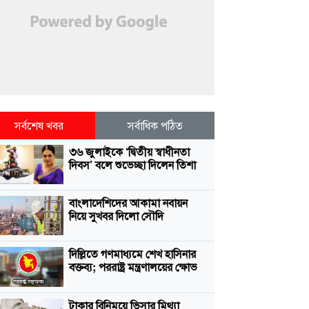
সর্বশেষ খবর
সর্বাধিক পঠিত
৩৬ জুলাইকে ‘দ্বিতীয় স্বাধীনতা
দিবস’ বলে শুভেচ্ছা দিলেন তিশা
বাংলাদেশিদের আকামা নবায়ন
নিয়ে সুখবর দিলো সৌদি
দিল্লিতে গণমাধ্যমে শেখ হাসিনার
বক্তব্য; পররাষ্ট্র মন্ত্রণালয়ের ক্ষোভ
টাকার বিনিময়ে ভিসার মিথ্যা