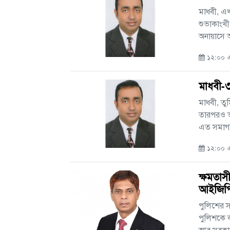
মাধবী, এ
শুভাকাংখী
অনায়াসে আ
১২:০০ এ
মাধবী-
মাধবী, তু
তারপরও 
এত সমাগম,
১২:০০ এ
ক্ষমতাস
আইজিপ
পুলিশের 
পুলিশকে 
আর সরকার