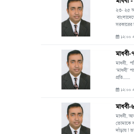
মাধবী 
২৩- ২৫ অক
বাংলাদেশে
সরকারের স
১২:০০ এ
মাধবী-
মাধবী, পশ
‘মাধবী’ প
প্রতি......
১২:০০ এ
মাধবী-
মাধবী, আ
তোমাকে ক
দাঁড়ায় ! 