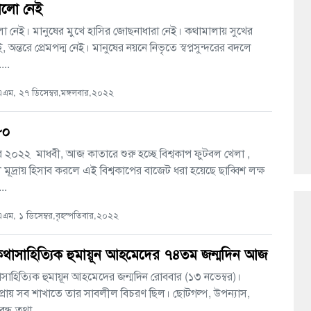
ভালো নেই
ো নেই। মানুষের মুখে হাসির জোছনাধারা নেই। কথামালায় সুখের
অন্তরে প্রেমপদ্ম নেই। মানুষের নয়নে নিভৃতে স্বপ্নসুন্দরের বদলে
...
ম, ২৭ ডিসেম্বর,মঙ্গলবার,২০২২
৮০
র ২০২২ মাধবী, আজ কাতারে শুরু হচ্ছে বিশ্বকাপ ফুটবল খেলা ,
 মূদ্রায় হিসাব করলে এই বিশ্বকাপের বাজেট ধরা হয়েছে ছাব্বিশ লক্ষ
..
ম, ১ ডিসেম্বর,বৃহস্পতিবার,২০২২
 কথাসাহিত্যিক হুমায়ূন আহমেদের ৭৪তম জন্মদিন আজ
াসাহিত্যিক হুমায়ূন আহমেদের জন্মদিন রোববার (১৩ নভেম্বর)।
 প্রায় সব শাখাতে তার সাবলীল বিচরণ ছিল। ছোটগল্প, উপন্যাস,
ন্ধ তথা......