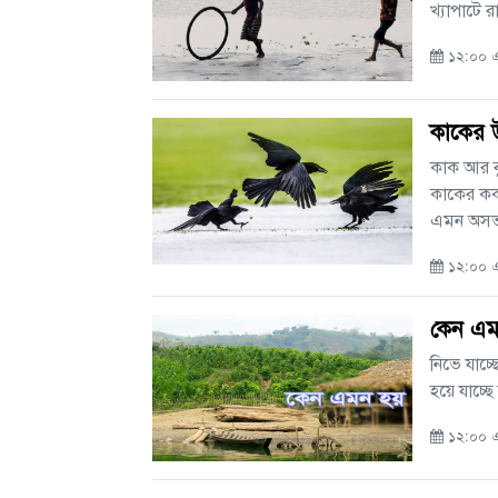
খ্যাপাটে
১২:০০ এ
কাকের 
কাক আর বু
কাকের কর্
এমন অসভ্য
১২:০০ এএ
কেন এম
নিভে যাচ্ছ
হয়ে যাচ্ছ
১২:০০ এএ