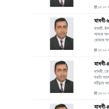
১২:০০ এ
মাধবী-
মাধবী, ইদ
আমার আধটু
তোমার অপ.
১২:০০ এএ
মাধবী-
মাধবী, তো
যতটা ভালো
দাঁড়িয়ে আ
১২:০০ এ
মাধবী-