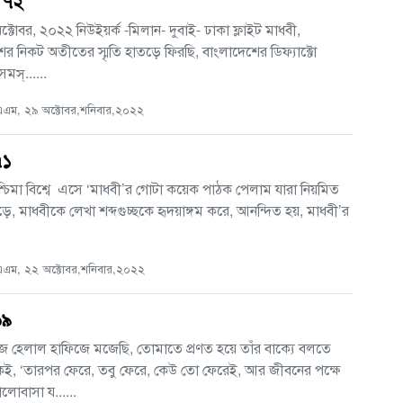
- ৭২
্টোবর, ২০২২ নিউইয়র্ক -মিলান- দুবাই- ঢাকা ফ্লাইট মাধবী,
র নিকট অতীতের স্মৃতি হাতড়ে ফিরছি, বাংলাদেশের ডিফ্যাক্টো
মস্......
এম, ২৯ অক্টোবর,শনিবার,২০২২
৭১
্চিমা বিশ্বে এসে ‘মাধবী’র গোটা কয়েক পাঠক পেলাম যারা নিয়মিত
ড়ে, মাধবীকে লেখা শব্দগুচ্ছকে হৃদয়াঙ্গম করে, আনন্দিত হয়, মাধবী’র
এম, ২২ অক্টোবর,শনিবার,২০২২
৬৯
জ হেলাল হাফিজে মজেছি, তোমাতে প্রণত হয়ে তাঁর বাক্যে বলতে
ই, ‘তারপর ফেরে, তবু ফেরে, কেউ তো ফেরেই, আর জীবনের পক্ষে
ভালোবাসা য......