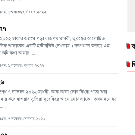
এম, ১৩ নভেম্বর,রবিবার,২০২২
 ৭৭
 ২০২২ ঢাকার জ্যামে পড়া রাজপথ মাধবী, তুরস্কের আলোচিত
ফ
লিফ শাফাকের একটি ইন্টারভিউ দেখলাম । রুপেগুনে অনন্যা এই
কটি কথা আমার ......
ভ
ম, ৯ নভেম্বর, বুধবার,২০২২
৭৬
জপথ ৭ নভেম্বর ২০২২ মাধবী, কাক ডাকা ভোর কিংবা পাতা ঝরা
োমার ঝরে যাওয়ার স্মৃতিরা ঘুরেফিরে আসে ফ্ল্যাসব্যাকে ! তখন মনে হয়
....
এম, ৭ নভেম্বর,সোমবার,২০২২