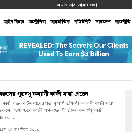
আমার ভাষা আমার কথা
আইন-বিচার
অস্ট্রেলিয়া
আন্তর্জাতিক
কমিউনিটি
সারাদেশ
রাজনীতি
রুলের পুত্রবধূ কল্যাণী কাজী মারা গেছেন
 কাজী নজরুল ইসলামের পুত্রবধূ সংগীতশিল্পী কল্যাণী কাজী মারা
রুলের ছোট ছেলে কাজী অনিরুদ্ধের স্ত্রী ছিলেন কল্যাণী কাজী।
র জ......
এম, ১৩ মে,শনিবার,২০২৩