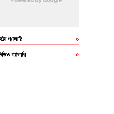
টো গ্যালারি
িডিও গ্যালারি