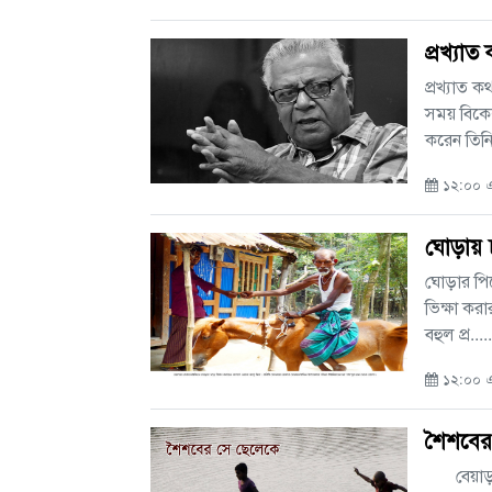
প্রখ্যা
প্রখ্যাত 
সময় বিকে
করেন তিনি
১২:০০ এ
ঘোড়ায় চ
ঘোড়ার পিঠ
ভিক্ষা করা
বহুল প্র.....
১২:০০ এ
শৈশবের
বেয়াড়া