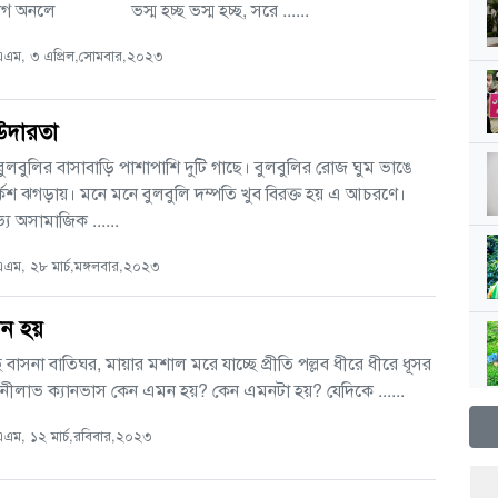
 রাগ অনলে ভস্ম হচ্ছ ভস্ম হচ্ছ, সরে ......
এম, ৩ এপ্রিল,সোমবার,২০২৩
উদারতা
লবুলির বাসাবাড়ি পাশাপাশি দুটি গাছে। বুলবুলির রোজ ঘুম ভাঙে
কশ ঝগড়ায়। মনে মনে বুলবুলি দম্পতি খুব বিরক্ত হয় এ আচরণে।
 অসামাজিক ......
ম, ২৮ মার্চ,মঙ্গলবার,২০২৩
ন হয়
ে বাসনা বাতিঘর, মায়ার মশাল মরে যাচ্ছে প্রীতি পল্লব ধীরে ধীরে ধূসর
ে নীলাভ ক্যানভাস কেন এমন হয়? কেন এমনটা হয়? যেদিকে ......
ম, ১২ মার্চ,রবিবার,২০২৩