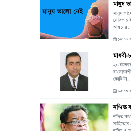
মানুষ 
মানুষ ভাল
সৌরভ নেই, 
আগুনের ...
১২:০০ এএ
মাধবী-
২০ নভেম্ব
বাংলাদেশী
কোটি টা....
১২:০০ এএ
নন্দিত
নন্দিত কথ
সাহিত্যের
নাটক ও প্রব