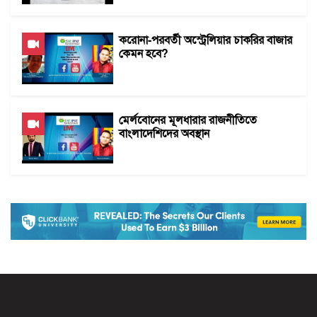
করোনা-পরবর্তী অস্ট্রেলিয়ার চাকরির বাজার
কেমন হবে?
মের্লবোনের মূলধারার রাজনীতিতে
বাংলাদেশিদের অবস্থান