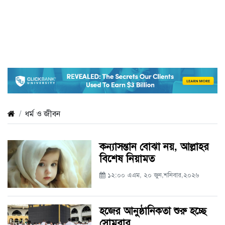
ধর্ম ও জীবন
কন্যাসন্তান বোঝা নয়, আল্লাহর
বিশেষ নিয়ামত
১২:০০ এএম, ২০ জুন,শনিবার,২০২৬
হজের আনুষ্ঠানিকতা শুরু হচ্ছে
সোমবার