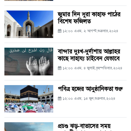
জুমার দিন সুরা কাহাফ পাঠের
বিশেষ ফজিলত
১২:০০ এএম, ২ আগস্ট,শুক্রবার,২০২৪
বান্দার দুঃখ-দুর্দাশায় আল্লাহর
কাছে সাহায্য চাইবেন যেভাবে
১২:০০ এএম, ৪ জুলাই,বৃহস্পতিবার,২০২৪
পবিত্র হজের আনুষ্ঠানিকতা শুরু
১২:০০ এএম, ১৪ জুন,শুক্রবার,২০২৪
প্রচণ্ড ঝড়-বাতাসের সময়