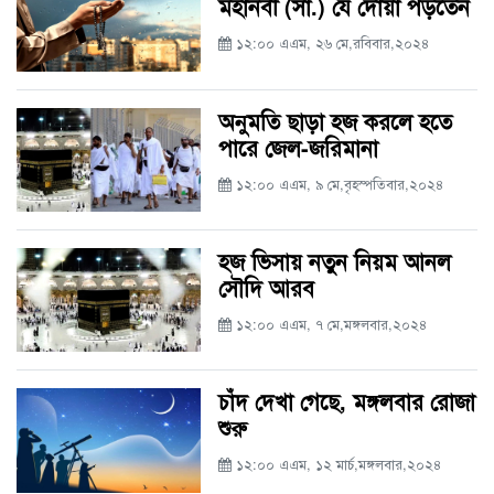
মহানবী (সা.) যে দোয়া পড়তেন
১২:০০ এএম, ২৬ মে,রবিবার,২০২৪
অনুমতি ছাড়া হজ করলে হতে
পারে জেল-জরিমানা
১২:০০ এএম, ৯ মে,বৃহস্পতিবার,২০২৪
হজ ভিসায় নতুন নিয়ম আনল
সৌদি আরব
১২:০০ এএম, ৭ মে,মঙ্গলবার,২০২৪
চাঁদ দেখা গেছে, মঙ্গলবার রোজা
শুরু
১২:০০ এএম, ১২ মার্চ,মঙ্গলবার,২০২৪