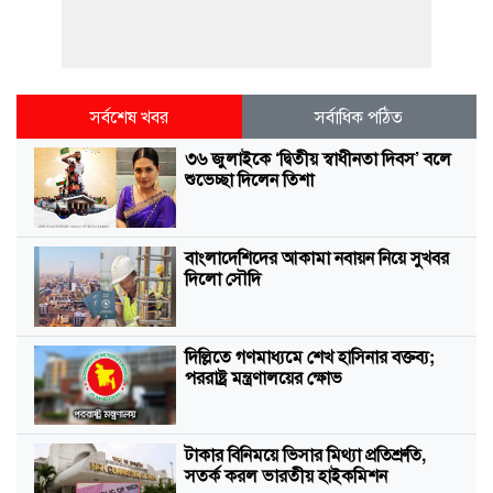
সর্বশেষ খবর
সর্বাধিক পঠিত
৩৬ জুলাইকে ‘দ্বিতীয় স্বাধীনতা দিবস’ বলে
শুভেচ্ছা দিলেন তিশা
বাংলাদেশিদের আকামা নবায়ন নিয়ে সুখবর
দিলো সৌদি
দিল্লিতে গণমাধ্যমে শেখ হাসিনার বক্তব্য;
পররাষ্ট্র মন্ত্রণালয়ের ক্ষোভ
টাকার বিনিময়ে ভিসার মিথ্যা প্রতিশ্রুতি,
সতর্ক করল ভারতীয় হাইকমিশন