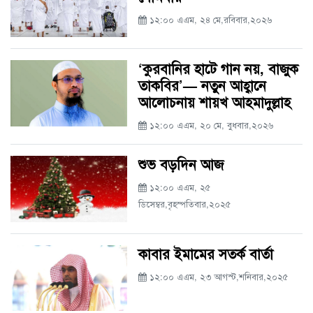
১২:০০ এএম, ২৪ মে,রবিবার,২০২৬
‘কুরবানির হাটে গান নয়, বাজুক
তাকবির’— নতুন আহ্বানে
আলোচনায় শায়খ আহমাদুল্লাহ
১২:০০ এএম, ২০ মে, বুধবার,২০২৬
শুভ বড়দিন আজ
১২:০০ এএম, ২৫
ডিসেম্বর,বৃহস্পতিবার,২০২৫
কাবার ইমামের সতর্ক বার্তা
১২:০০ এএম, ২৩ আগস্ট,শনিবার,২০২৫