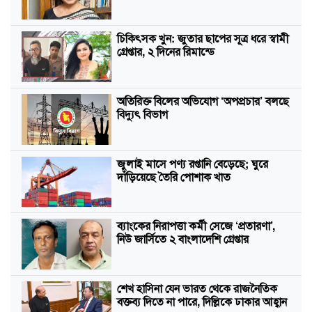
চিকিৎসক খুন: জুতার ছাপের সূত্র ধরে স্বামী
গ্রেপ্তার, ২ দিনের রিমান্ডে
অতিরিক্ত বিলের অভিযোগ ‘অপপ্রচার’ বলছে
বিদ্যুৎ বিভাগ
জুলাই মাসে পণ্য রপ্তানি বেড়েছে; ঘুরে
দাঁড়িয়েছে তৈরি পোশাক খাত
ব্যাংকের নিরাপত্তা কর্মী সেজে ‘প্রতারণা’,
নিউ জার্সিতে ২ বাংলাদেশি গ্রেপ্তার
শেখ হাসিনা যেন ভারত থেকে রাজনৈতিক
বক্তব্য দিতে না পারে, দিল্লিকে ঢাকার আহ্বান