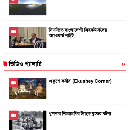
সিডনিতে বাংলাদেশী ক্রিকেটার্সদের
অ্যাওয়ার্ড নাইট
ভিডিও গ্যালারি
একুশে কর্নার’ (Ekushey Corner)
খুলনার শিরোমণির ট্যাংক যুদ্ধের ঘটনা