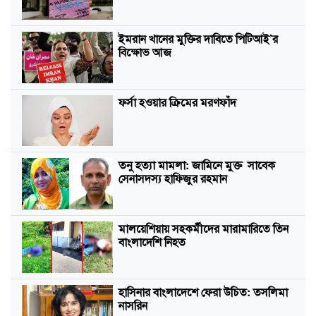
ইমরান খানের মুক্তির দাবিতে পিটিআই’র
বিক্ষোভ আজ
ফর্সা হওয়ার ক্রিমের মরণফাঁদ
তনু হত্যা মামলা: জামিনে মুক্ত সাবেক
সেনাসদস্য হাফিজুর রহমান
মালয়েশিয়ায় সহকর্মীদের মারামারিতে তিন
বাংলাদেশি নিহত
হাসিনার বাংলাদেশে ফেরা উচিত: তসলিমা
নাসরিন