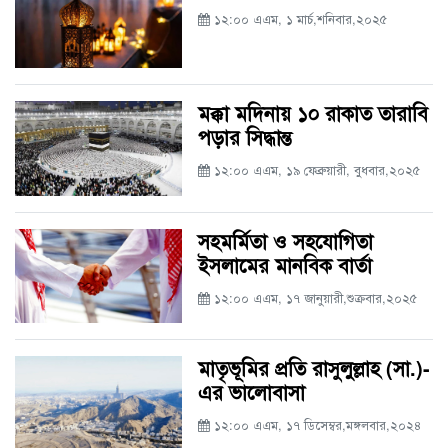
১২:০০ এএম, ১ মার্চ,শনিবার,২০২৫
মক্কা মদিনায় ১০ রাকাত তারাবি
পড়ার সিদ্ধান্ত
১২:০০ এএম, ১৯ ফেব্রুয়ারী, বুধবার,২০২৫
সহমর্মিতা ও সহযোগিতা
ইসলামের মানবিক বার্তা
১২:০০ এএম, ১৭ জানুয়ারী,শুক্রবার,২০২৫
মাতৃভূমির প্রতি রাসুলুল্লাহ (সা.)-
এর ভালোবাসা
১২:০০ এএম, ১৭ ডিসেম্বর,মঙ্গলবার,২০২৪