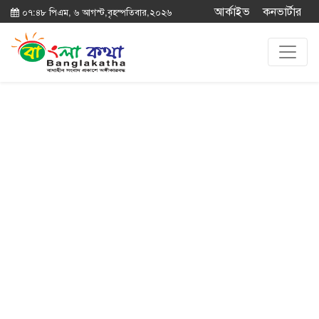
আর্কাইভ
কনভার্টার
০৭:৪৮ পিএম, ৬ আগস্ট,বৃহস্পতিবার,২০২৬