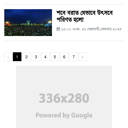
শবে বরাত যেভাবে উৎসবে
পরিণত হলো
১২:০০ এএম, ২৬ ফেব্রুয়ারী,সোমবার,২০২৪
‹
1
2
3
4
5
6
7
›