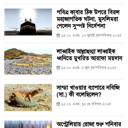
পবিত্র কাবার ঠিক উপরে বিরল
মহাজাগতিক ঘটনা, মুসলিমরা
পেলেন সুস্পষ্ট নির্দেশনা
১২:০০ এএম, ১৭ জুলাই,বৃহস্পতিবার,২০২৫
লাব্বাইক আল্লাহুম্মা লাব্বাইক
ধ্বনিতে মুখরিত আরাফা ময়দান
১২:০০ এএম, ৫ জুন,বৃহস্পতিবার,২০২৫
সান্ডা খাওয়ার ব্যাপারে নবিজি
(সা.) কী বলেছিলেন?
১২:০০ এএম, ১৮ মে,রবিবার,২০২৫
অস্ট্রেলিয়ায় রোজা শুরু শনিবার