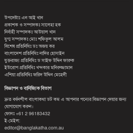
উপদেষ্টাঃ এন আই খান
প্রকাশক ও সম্পাদকঃ সালেহা হক
নির্বাহী সম্পাদকঃ আউয়াল খান
যুগ্ম সম্পাদকঃ মোঃ শফিকুল আলম
বিশেষ প্রতিনিধিঃ ডঃ অজয় কর
বাংলাদেশ প্রতিনিধিঃ নাদির হোসাইন
যুক্তরাজ্য প্রতিনিধিঃ ড সাইফ উদ্দিন ফারুক
ইউরোপ প্রতিনিধিঃ খন্দকার মনিরুজ্জামান
এশিয়া প্রতিনিধিঃ ফরিদ উদ্দিন মেহেদী
বিজ্ঞাপন ও বানিজ্যিক বিভাগ
দ্রুত বর্ধনশীল বাংলাকথা ডট কম এ আপনার পন্যের বিজ্ঞাপন দেয়ার জন্য
যোগাযোগ করুন।
ফোনঃ
+61 2 96183432
ই-মেইল:
editor@banglakatha.com.au