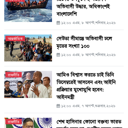
অভিবাসী উদ্ধার, অধিকাংশই
বাংলাদেশি
১২:০০ এএম, ৮ আগস্ট,শনিবার,২০২৬
সেউতা সীমান্তে অভিবাসী ঢলে
আন্তর্জাতিক
মৃতের সংখ্যা ১০০
১২:০০ এএম, ৮ আগস্ট,শনিবার,২০২৬
আমিও বিশ্বাস করতে চাই তিনি
রাজনীতি
ডিসেম্বরেই আসবেন এবং আইনি
প্রক্রিয়ার মুখোমুখি হবেন:
আইনমন্ত্রী
১২:০০ এএম, ৭ আগস্ট,শুক্রবার,২০২৬
শেখ হাসিনার কোনো বক্তব্য ভারত
রাজনীতি