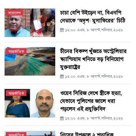
চাচা বেশি উইড়েন না, বিএনপি
সারাদেশ
নেতাকে ‘অদৃশ্য মুসাফিরের’ চিঠি
১২:০০ এএম, ৮ আগস্ট,শনিবার,২০২৬
চীনের বিকল্প খুঁজতে অস্ট্রেলিয়ার
আন্তর্জাতিক
স্ক্যান্ডিয়াম খনিতে বড় বিনিয়োগ
যুক্তরাষ্ট্রের
১২:০০ এএম, ৮ আগস্ট,শনিবার,২০২৬
ওয়েব সিরিজ দেখে স্ত্রীকে হত্যা,
আন্তর্জাতিক
যেভাবে পুলিশের জালে ধরা
পড়লেন এই প্রযুক্তিবিদ
১২:০০ এএম, ৮ আগস্ট,শনিবার,২০২৬
গ্রিসের উপকূলে ২ শতাধিক
আন্তর্জাতিক