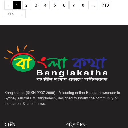
‹
1
2
3
4
5
6
7
8
...
713
714
›
Banglakatha (ISSN 2207-2888) - A leading online Bangla newspaper in
Sydney Australia & Bangladesh, designed to inform the community of
the current & latest news.
জাতীয়
আইন-বিচার