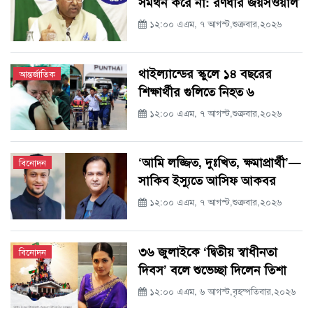
সমর্থন করে না: রণধীর জয়সওয়াল
১২:০০ এএম, ৭ আগস্ট,শুক্রবার,২০২৬
থাইল্যান্ডের স্কুলে ১৪ বছরের
আন্তর্জাতিক
শিক্ষার্থীর গুলিতে নিহত ৬
১২:০০ এএম, ৭ আগস্ট,শুক্রবার,২০২৬
‘আমি লজ্জিত, দুঃখিত, ক্ষমাপ্রার্থী’—
বিনোদন
সাকিব ইস্যুতে আসিফ আকবর
১২:০০ এএম, ৭ আগস্ট,শুক্রবার,২০২৬
৩৬ জুলাইকে ‘দ্বিতীয় স্বাধীনতা
বিনোদন
দিবস’ বলে শুভেচ্ছা দিলেন তিশা
১২:০০ এএম, ৬ আগস্ট,বৃহস্পতিবার,২০২৬