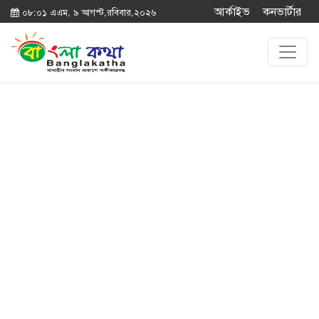
আর্কাইভ
কনভার্টার
০৮:০১ এএম, ৯ আগস্ট,রবিবার,২০২৬