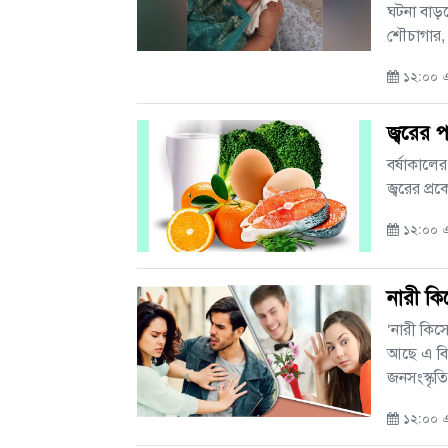
ঘটনা বাড়ছে
শৌচাগার, ড্
১২:০০ এএ
জ্বরের 
বর্ষাকালের 
জ্বরের প্র
১২:০০ এ
নারী ক
‘নারী কিস
আছে এ বি
জনসংস্কৃত
১২:০০ এ