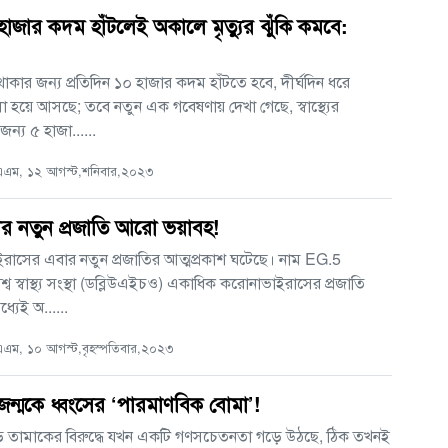
হাজার কদম হাঁটলেই অকালে মৃত্যুর ঝুঁকি কমবে:
 থাকার জন্য প্রতিদিন ১০ হাজার কদম হাঁটতে হবে, দীর্ঘদিন ধরে
 হয়ে আসছে; তবে নতুন এক গবেষণায় দেখা গেছে, স্বাস্থ্যের
ন্য ৫ হাজা......
এম, ১২ আগস্ট,শনিবার,২০২৩
র নতুন প্রজাতি আরো ভয়াবহ!
রাসের এবার নতুন প্রজাতির আত্মপ্রকাশ ঘটেছে। নাম EG.5
িশ্ব স্বাস্থ্য সংস্থা (ডব্লিউএইচও) একাধিক করোনাভাইরাসের প্রজাতি
্যেই অ......
এম, ১০ আগস্ট,বৃহস্পতিবার,২০২৩
রজন্মকে ধ্বংসের ‘পারমাণবিক বোমা’!
ড়ে তামাকের বিরুদ্ধে যখন একটি গণসচেতনতা গড়ে উঠছে, ঠিক তখনই