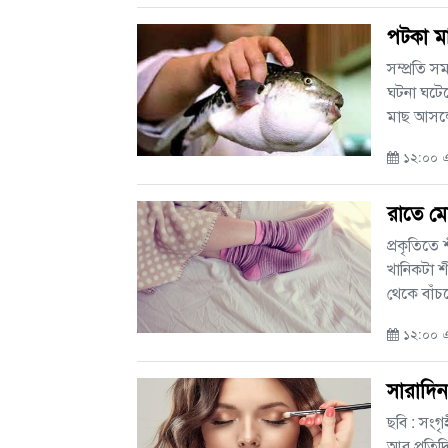
পটকা ম
সম্প্রতি 
ঘটনা ঘটেছ
মাছ আসলে
১২:০০ এএ
রাতে ম
প্রকৃতিতে
খানিকটা শ
থেকে বাঁচ
১২:০০ এএ
সারাদি
ছবি : সংগ
আর প্রতিদ