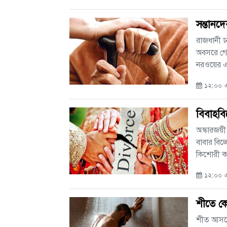
সন্তানদে
রাজধানী ঢ
অবসরে গেছ
নরওয়ের এক
১২:০০ এএ
বিবাহবি
অস্কারজয়ী
বাবার বিচ
কিশোরী কন্
১২:০০ এএ
শীতে ক
শীত আসতে