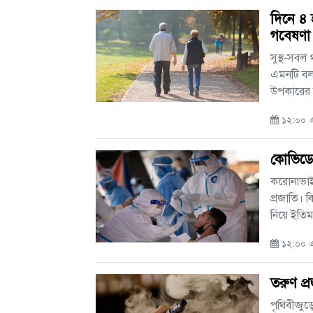
দিনে ৪ 
গবেষণা
সুস্থ-সবল
এমনটি বলা
উপকারের জ
১২:০০ এ
কোভিডে
করোনাভাই
প্রজাতি। ব
নিয়ে ইতিমধ
১২:০০ এ
তরুণ প্
পৃথিবীজু