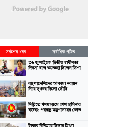
সর্বশেষ খবর
সর্বাধিক পঠিত
৩৬ জুলাইকে ‘দ্বিতীয় স্বাধীনতা
দিবস’ বলে শুভেচ্ছা দিলেন তিশা
বাংলাদেশিদের আকামা নবায়ন
নিয়ে সুখবর দিলো সৌদি
দিল্লিতে গণমাধ্যমে শেখ হাসিনার
বক্তব্য; পররাষ্ট্র মন্ত্রণালয়ের ক্ষোভ
টাকার বিনিময়ে ভিসার মিথ্যা