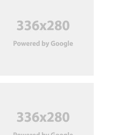
ধরে স্বামী গ্রেপ্তার, ২ দিনের
রিমান্ডে
অতিরিক্ত বিলের অভিযোগ
‘অপপ্রচার’ বলছে বিদ্যুৎ বিভাগ
জুলাই মাসে পণ্য রপ্তানি বেড়েছে;
ঘুরে দাঁড়িয়েছে তৈরি পোশাক খাত
ব্যাংকের নিরাপত্তা কর্মী সেজে
‘প্রতারণা’, নিউ জার্সিতে ২
বাংলাদেশি গ্রেপ্তার
শেখ হাসিনা যেন ভারত থেকে
রাজনৈতিক বক্তব্য দিতে না পারে,
দিল্লিকে ঢাকার আহ্বান
দুবাইয়ের কারাগার থেকে মুক্তি
পেলেন বেনজীর