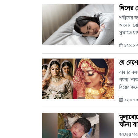
দিনের ব
শরীরের জন
অভ্যাস বে
ঘুমাতে যায়
১২:০০ এ
যে দেশে
বাজার বল
গয়না, শা
বিয়ের কনে
১২:০০ এএ
মূল্যব
ঘটনা ব
জন্মের পর