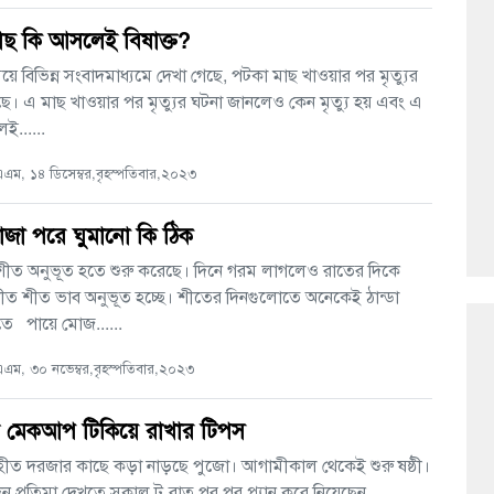
াছ কি আসলেই বিষাক্ত?
সময়ে বিভিন্ন সংবাদমাধ্যমে দেখা গেছে, পটকা মাছ খাওয়ার পর মৃত্যুর
ে। এ মাছ খাওয়ার পর মৃত্যুর ঘটনা জানলেও কেন মৃত্যু হয় এবং এ
ই......
ম, ১৪ ডিসেম্বর,বৃহস্পতিবার,২০২৩
োজা পরে ঘুমানো কি ঠিক
 শীত অনুভূত হতে শুরু করেছে। দিনে গরম লাগলেও রাতের দিকে
ীত শীত ভাব অনুভূত হচ্ছে। শীতের দিনগুলোতে অনেকেই ঠান্ডা
তে পায়ে মোজ......
ম, ৩০ নভেম্বর,বৃহস্পতিবার,২০২৩
ন মেকআপ টিকিয়ে রাখার টিপস
ৃহীত দরজার কাছে কড়া নাড়ছে পুজো। আগামীকাল থেকেই শুরু ষষ্ঠী।
িন প্রতিমা দেখতে সকাল টু রাত পর পর প্ল্যান করে নিয়েছেন