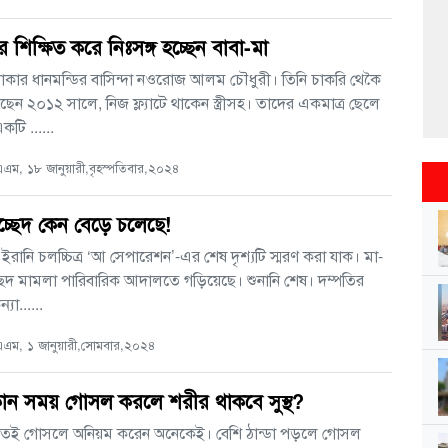
র শিক্ষিত করে নিঃসঙ্গ হচ্ছেন বাবা-মা
াকার ধানমন্ডির বাসিন্দা নওরোজ আলম চৌধুরী। তিনি চাকরি থেকৈ
েন ২০১২ সালে, নিজ ফ্ল্যাটে থাকেন স্ত্রীসহ। তাদের একমাত্র ছেলে
টি ......
ম, ১৮ জানুয়ারী,বৃহস্পতিবার,২০২৪
চ্ছেদ কেন বেড়ে চলেছে!
 ইরানি চলচ্চিত্র ‘আ সেপারেশন’-এর শেষ দৃশ্যটি স্মরণ করা যাক। মা-
্ছেদ মামলা পারিবারিক আদালতে গড়িয়েছে। শুনানি শেষ। দম্পতির
যা......
ম, ১ জানুয়ারী,সোমবার,২০২৪
োন সময় গোসল করলে শরীর থাকবে সুস্থ?
ই গোসলে অনিয়ম করেন অনেকেই। বেশি ঠান্ডা পড়লে গোসল