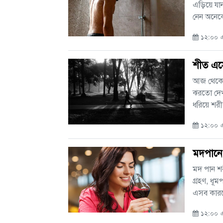
এড়িয়ে যা
নেন অনেক
১২:০০ এ
শীত এসে
আজ থেকে 
ঝরতো দেখ
ধরিয়ে শর
১২:০০ এএ
মদপানে 
মদ পান শ
গ্রহণ, ধূ
এসব কারণে
১২:০০ এ