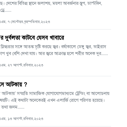
। দেশের বিভিন্ন স্থানে জলাশয়, ময়লা আবর্জনার স্তূপ, ডাস্টবিন,
রে......
ম, ৭ সেপ্টেম্বর,বৃহস্পতিবার,২০২৩
পর দুর্বলতা কাটবে যেসব খাবারে
স্নিগ্ধতার সঙ্গে আতঙ্ক সৃষ্টি করছে জ্বর। বর্ষাকালে ডেঙ্গু জ্বর, ভাইরাস
কোপ খুব বেশি দেখা যায়। আর জ্বরে আক্রান্ত হলে শরীর অনেক দুর......
এম, ২৭ আগস্ট,রবিবার,২০২৩
িসে আটকায় ?
ে আটকায়’ সম্প্রতি সামাজিক যোগাযোগমাধ্যমে ট্রেন্ডিং বা আলোচনায়
ষয়টি। এই কথাটা অনেকেরই এখন এলার্জি রোগে পরিণত হয়েছে।
ি তথা জনম......
এম, ১৩ আগস্ট,রবিবার,২০২৩