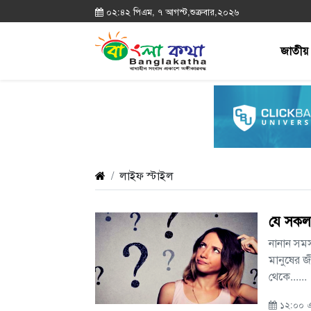
০২:৪২ পিএম, ৭ আগস্ট,শুক্রবার,২০২৬
জাতীয়
লাইফ স্টাইল
যে সকল 
নানান সমস্
মানুষের জ
থেকে......
১২:০০ এ