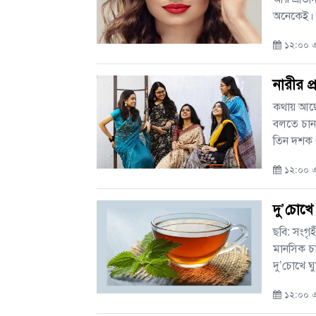
অনেকেই। কিন
১২:০০ এ
নারীর প
কথায় আছেন
বলতে চান 
তিন দশক ধর
১২:০০ এএ
দু’চোখ
ছবি: সংগৃ
মানসিক চ
দু’চোখে ঘু
১২:০০ এ