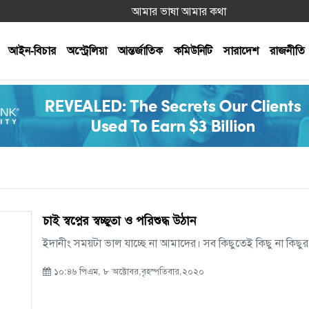
আমার ভাষা আমার কথা
আইন-বিচার
অস্ট্রেলিয়া
আন্তর্জাতিক
কমিউনিটি
সারাদেশ
রাজনীতি
চাই স্বপ্নের স্বচ্ছ্বতা ও পরিশুদ্ধ উঠান
ইদানীং সময়টা ভাল যাচ্ছে না আমাদের। সব কিছুতেই কিছু না কিছুর ক্
১০:৪৬ পিএম, ৮ অক্টোবর,বৃহস্পতিবার,২০২০