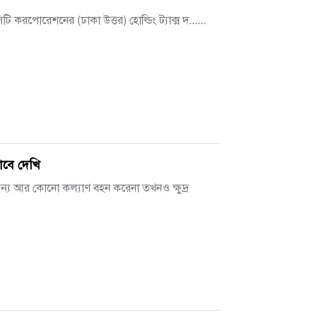
রপোরেশনের (ঢাকা উত্তর) হোল্ডিং ট্যাক্স দ......
াবে দেখি
য আর কোনো কল্যাণ বহন করেনা তখনও ক্ষুদ্র