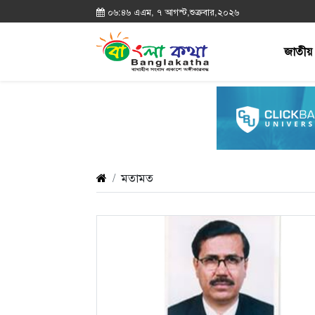
০৬:৪৬ এএম, ৭ আগস্ট,শুক্রবার,২০২৬
জাতীয়
মতামত