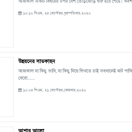
আজকাল একটি বিষয়ের উপর বেশ তোড়জোড় শুরু হয়ে গেছে। অবশ্য এটা অ
১০:১০ পিএম, ২৪ সেপ্টেম্বর,বৃহস্পতিবার,২০২০
উন্নয়নের সাতকাহন
আজকাল যা কিছু ভাবি, যা কিছু নিয়ে লিখতে চাই সবখানেই জট পাক
বেরো......
১০:০৪ পিএম, ২১ সেপ্টেম্বর,সোমবার,২০২০
আশার আলো