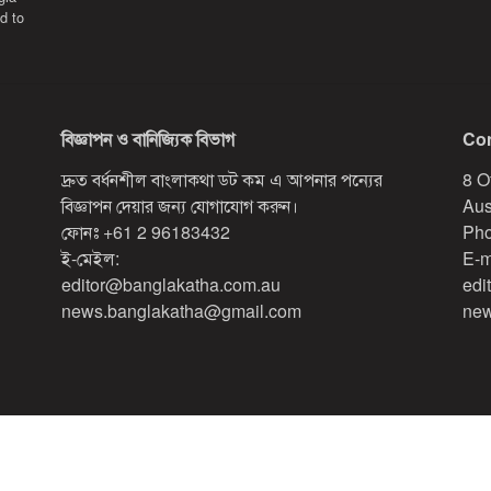
d to
বিজ্ঞাপন ও বানিজ্যিক বিভাগ
Con
দ্রুত বর্ধনশীল বাংলাকথা ডট কম এ আপনার পন্যের
8 O
বিজ্ঞাপন দেয়ার জন্য যোগাযোগ করুন।
Aus
ফোনঃ
+61 2 96183432
Pho
ই-মেইল:
E-m
editor@banglakatha.com.au
edi
news.banglakatha@gmail.com
new
Designed & Developed by
Red Sparrow Digital