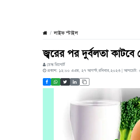
লাইফ স্টাইল
জ্বরের পর দুর্বলতা কাটবে
ডেস্ক রিপোর্ট
প্রকাশ: ১২:০০ এএম, ২৭ আগস্ট,রবিবার,২০২৩ | আপডেট: 