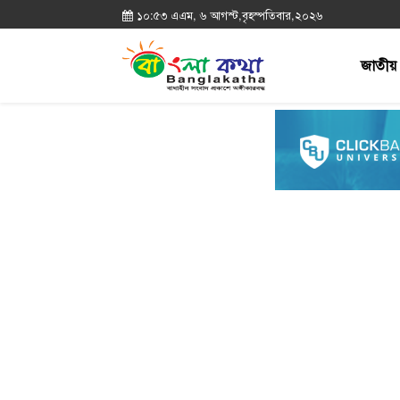
১০:৫৩ এএম, ৬ আগস্ট,বৃহস্পতিবার,২০২৬
জাতীয়