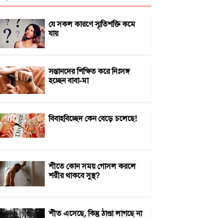
যে সকল কারণে স্মৃতিশক্তি কমে
যায়
সন্তানদের শিক্ষিত করে নিঃসঙ্গ
হচ্ছেন বাবা-মা
বিবাহবিচ্ছেদ কেন বেড়ে চলেছে!
শীতে কোন সময় গোসল করলে
শরীর থাকবে সুস্থ?
শীত এসেছে, কিন্তু ঠাণ্ডা লাগছে না