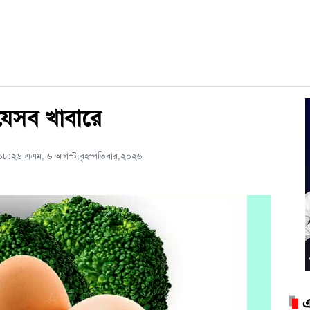
 যেসব খাবারে
০৮:২৬ এএম, ৬ আগস্ট,বৃহস্পতিবার,২০২৬
এ