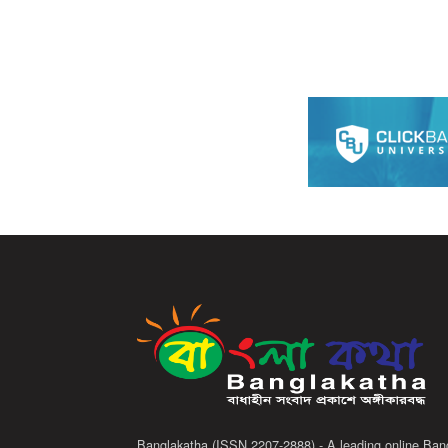
Banglakatha (ISSN 2207-2888) - A leading online Ban