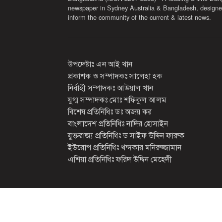
newspaper in Sydney Australia & Bangladesh, designe
inform the community of the current & latest news.
উপদেষ্টাঃ এন আই খান
প্রকাশক ও সম্পাদকঃ সালেহা হক
নির্বাহী সম্পাদকঃ আউয়াল খান
যুগ্ম সম্পাদকঃ মোঃ শফিকুল আলম
বিশেষ প্রতিনিধিঃ ডঃ অজয় কর
বাংলাদেশ প্রতিনিধিঃ নাদির হোসাইন
যুক্তরাজ্য প্রতিনিধিঃ ড সাইফ উদ্দিন ফারুক
ইউরোপ প্রতিনিধিঃ খন্দকার মনিরুজ্জামান
এশিয়া প্রতিনিধিঃ ফরিদ উদ্দিন মেহেদী
2026 সর্বস্বত্ব সংরক্ষিত
বাংলাকথা ডট কম