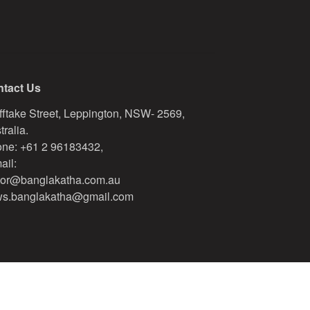
tact Us
fftake Street, Leppington, NSW- 2569,
tralia.
ne: +61 2 96183432,
ail:
tor@banglakatha.com.au
s.banglakatha@gmail.com