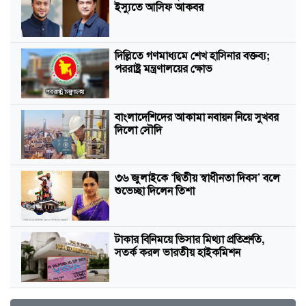
ইস্যুতে আসিফ আকবর
দিল্লিতে গণমাধ্যমে শেখ হাসিনার বক্তব্য;
পররাষ্ট্র মন্ত্রণালয়ের ক্ষোভ
বাংলাদেশিদের আকামা নবায়ন নিয়ে সুখবর
দিলো সৌদি
৩৬ জুলাইকে ‘দ্বিতীয় স্বাধীনতা দিবস’ বলে
শুভেচ্ছা দিলেন তিশা
টাকার বিনিময়ে ভিসার মিথ্যা প্রতিশ্রুতি,
সতর্ক করল ভারতীয় হাইকমিশন