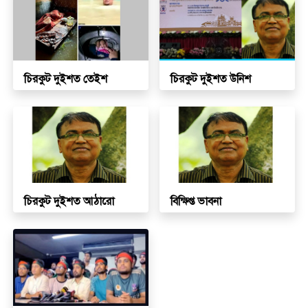
চিরকুট দুইশত তেইশ
চিরকুট দুইশত উনিশ
চিরকুট দুইশত আঠারো
বিক্ষিপ্ত ভাবনা