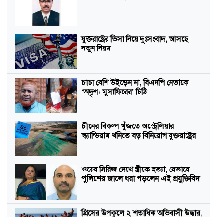
যুক্তরাষ্ট্রের ভিসা নিয়ে দুঃসংবাদ, আসছে
নতুন নিয়ম
চাচা বেশি উইড়েন না, বিএনপি নেতাকে
‘অদৃশ্য মুসাফিরের’ চিঠি
চীনের বিকল্প খুঁজতে অস্ট্রেলিয়ার
স্ক্যান্ডিয়াম খনিতে বড় বিনিয়োগ যুক্তরাষ্ট্রের
ওয়েব সিরিজ দেখে স্ত্রীকে হত্যা, যেভাবে
পুলিশের জালে ধরা পড়লেন এই প্রযুক্তিবিদ
গ্রিসের উপকূলে ২ শতাধিক অভিবাসী উদ্ধার,