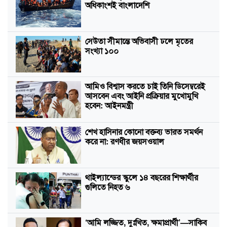
অধিকাংশই বাংলাদেশি
সেউতা সীমান্তে অভিবাসী ঢলে মৃতের
সংখ্যা ১০০
আমিও বিশ্বাস করতে চাই তিনি ডিসেম্বরেই
আসবেন এবং আইনি প্রক্রিয়ার মুখোমুখি
হবেন: আইনমন্ত্রী
শেখ হাসিনার কোনো বক্তব্য ভারত সমর্থন
করে না: রণধীর জয়সওয়াল
থাইল্যান্ডের স্কুলে ১৪ বছরের শিক্ষার্থীর
গুলিতে নিহত ৬
‘আমি লজ্জিত, দুঃখিত, ক্ষমাপ্রার্থী’—সাকিব