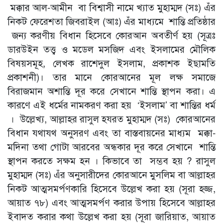
মক্কার আল-আমীন বা বিশ্বাসী নামে খ্যাত মুহাম্মদ (সঃ) এঁর
নিকট ফেরেশতা জিবরাইল (আঃ) এঁর মাধ্যমে শান্তি প্রতিষ্ঠার
জন্য করণীয় বিধান হিসেবে কোরআন অবতীর্ণ হয় (সূত্রঃ
ডারউইন তত্ত্ব ও মডেল মসজিদ এবং ইসলামের মৌলিক
বিষয়সমূহ, লেখক রাশেদুল ইসলাম, প্রকাশক ইছামতি
প্রকাশনী)। তার মানে কোরআনের মূল লক্ষ সমাজে
বিরাজমান অশান্তি দূর করে সেখানে শান্তি স্থাপন করা। এ
কারণে এই ধর্মের নামকরণ করা হয় ‘ইসলাম’ বা শান্তির ধর্ম
। উল্লেখ্য, আল্লাহর রাসুল হযরত মুহাম্মদ (সঃ) কোরআনের
বিধান যথাযথ অনুসরণ এবং তা বাস্তবায়নের মাধ্যম মক্কা-
মদিনা তথা গোটা আরবের অন্ধকার দূর করে সেখানে শান্তি
স্থাপন করতে সক্ষম হন । কিভাবে তা সম্ভব হয় ? রাসুল
মুহাম্মদ (সঃ) এঁর অনুসারীদের কোরআনে মুসলিম বা আল্লাহর
নিকট আত্মসমর্পণকারি হিসেবে উল্লেখ করা হয় (সূরা হজ্জ,
আয়াত ৭৮) এবং আত্মসমর্পণ করার উপায় হিসেবে আল্লাহর
ইবাদত করার কথা উল্লেখ করা হয় (সূরা জারিয়াত, আয়াত