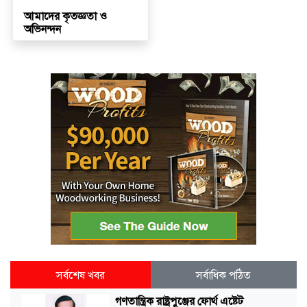
আমাদের কৃতজ্ঞতা ও
অভিনন্দন
সর্বশেষ খবর
সর্বাধিক পঠিত
গণতান্ত্রিক রাষ্ট্রপুঞ্জের ফোর্থ এষ্টেট