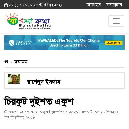
আর্কাইভ
কনভার্টার
০৯:১১ পিএম, ৯ আগস্ট,রবিবার,২০২৬
মতামত
রাশেদুল ইসলাম
চিরকুট দুইশত একুশ
প্রকাশ: ১২:০০ এএম, ৯ জুলাই,বৃহস্পতিবার,২০২৬ | আপডেট: ০৩:২৮ পিএম, ৯
আগস্ট,রবিবার,২০২৬