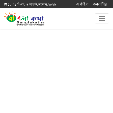
আর্কাইভ
কনভার্টার
১০:২১ পিএম, ৭ আগস্ট,শুক্রবার,২০২৬