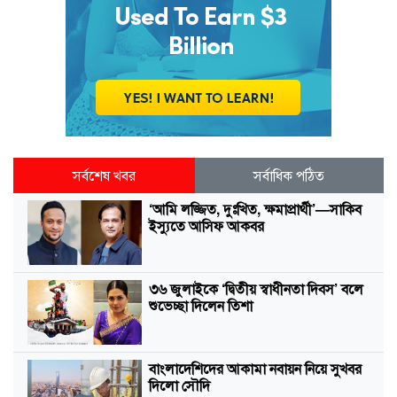
সর্বশেষ খবর
সর্বাধিক পঠিত
‘আমি লজ্জিত, দুঃখিত, ক্ষমাপ্রার্থী’—সাকিব
ইস্যুতে আসিফ আকবর
৩৬ জুলাইকে ‘দ্বিতীয় স্বাধীনতা দিবস’ বলে
শুভেচ্ছা দিলেন তিশা
বাংলাদেশিদের আকামা নবায়ন নিয়ে সুখবর
দিলো সৌদি