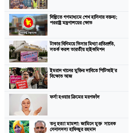
দিল্লিতে গণমাধ্যমে শেখ হাসিনার বক্তব্য;
পররাষ্ট্র মন্ত্রণালয়ের ক্ষোভ
টাকার বিনিময়ে ভিসার মিথ্যা প্রতিশ্রুতি,
সতর্ক করল ভারতীয় হাইকমিশন
ইমরান খানের মুক্তির দাবিতে পিটিআই’র
বিক্ষোভ আজ
ফর্সা হওয়ার ক্রিমের মরণফাঁদ
তনু হত্যা মামলা: জামিনে মুক্ত সাবেক
সেনাসদস্য হাফিজুর রহমান