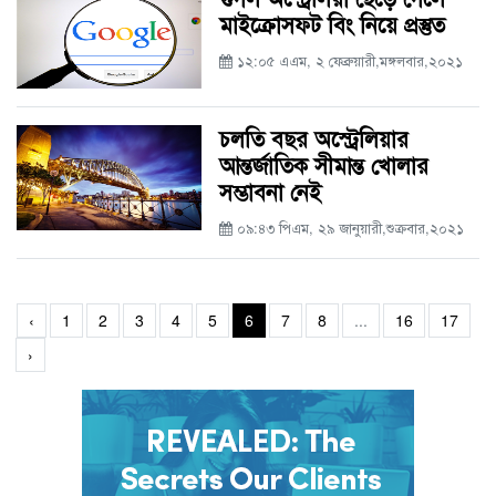
মাইক্রোসফট বিং নিয়ে প্রস্তুত
১২:০৫ এএম, ২ ফেব্রুয়ারী,মঙ্গলবার,২০২১
চলতি বছর অস্ট্রেলিয়ার
আন্তর্জাতিক সীমান্ত খোলার
সম্ভাবনা নেই
০৯:৪৩ পিএম, ২৯ জানুয়ারী,শুক্রবার,২০২১
‹
1
2
3
4
5
6
7
8
...
16
17
›