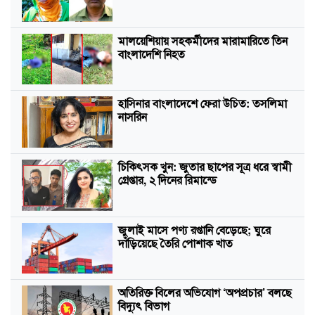
মালয়েশিয়ায় সহকর্মীদের মারামারিতে তিন
বাংলাদেশি নিহত
হাসিনার বাংলাদেশে ফেরা উচিত: তসলিমা
নাসরিন
চিকিৎসক খুন: জুতার ছাপের সূত্র ধরে স্বামী
গ্রেপ্তার, ২ দিনের রিমান্ডে
জুলাই মাসে পণ্য রপ্তানি বেড়েছে; ঘুরে
দাঁড়িয়েছে তৈরি পোশাক খাত
অতিরিক্ত বিলের অভিযোগ ‘অপপ্রচার’ বলছে
বিদ্যুৎ বিভাগ