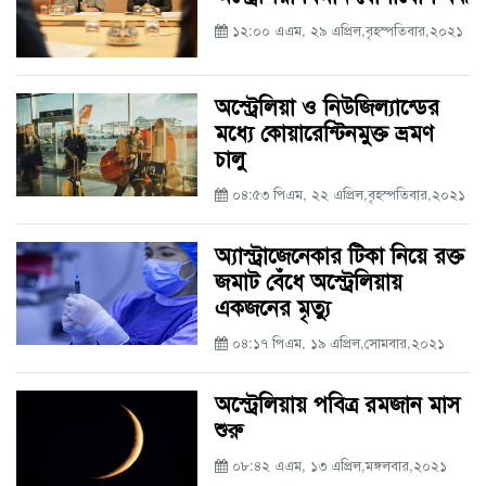
১২:০০ এএম, ২৯ এপ্রিল,বৃহস্পতিবার,২০২১
অস্ট্রেলিয়া ও নিউজিল্যান্ডের
মধ্যে কোয়ারেন্টিনমুক্ত ভ্রমণ
চালু
০৪:৫৩ পিএম, ২২ এপ্রিল,বৃহস্পতিবার,২০২১
অ্যাস্ট্রাজেনেকার টিকা নিয়ে রক্ত
জমাট বেঁধে অস্ট্রেলিয়ায়
একজনের মৃত্যু
০৪:১৭ পিএম, ১৯ এপ্রিল,সোমবার,২০২১
অস্ট্রেলিয়ায় পবিত্র রমজান মাস
শুরু
০৮:৪২ এএম, ১৩ এপ্রিল,মঙ্গলবার,২০২১