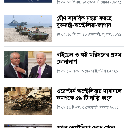
০৬:০০ পিএম, ১৫ ফেব্রুয়ারী,সোমবার,২০২১
যৌথ সামরিক মহড়া করছে
যুক্তরাষ্ট্র-অস্ট্রেলিয়া-জাপান
০২:৩০ পিএম, ১০ ফেব্রুয়ারী, বুধবার,২০২১
বাইডেন ও স্কট মরিসনের প্রথম
ফোনালাপ
০৯:১৯ পিএম, ৬ ফেব্রুয়ারী,শনিবার,২০২১
ওয়েস্টার্ন অস্ট্রেলিয়ায় দাবানলে
কমপক্ষে ৫৯ টি বাড়ি ধ্বংস
০৯:৪৩ পিএম, ৩ ফেব্রুয়ারী, বুধবার,২০২১
গুগল অস্ট্রেলিয়া ছেড়ে গেলে