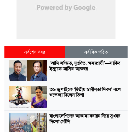
সর্বশেষ খবর
সর্বাধিক পঠিত
‘আমি লজ্জিত, দুঃখিত, ক্ষমাপ্রার্থী’—সাকিব
ইস্যুতে আসিফ আকবর
৩৬ জুলাইকে ‘দ্বিতীয় স্বাধীনতা দিবস’ বলে
শুভেচ্ছা দিলেন তিশা
বাংলাদেশিদের আকামা নবায়ন নিয়ে সুখবর
দিলো সৌদি