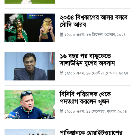
২০৩৪ বিশ্বকাপের আসর বসবে
সৌদি আরব
১২:০০ এএম, ১৩ ডিসেম্বর,শুক্রবার,২০২৪
১৬ বছর পর বাফুফেতে
সালাউদ্দিন যুগের অবসান
১২:০০ এএম, ১৬ সেপ্টেম্বর,সোমবার,২০২৪
বিসিবি পরিচালক থেকে
পদত্যাগ করলেন সুজন
১২:০০ এএম, ১১ সেপ্টেম্বর, বুধবার,২০২৪
পাকিস্তানকে হোয়াইটওয়াশের