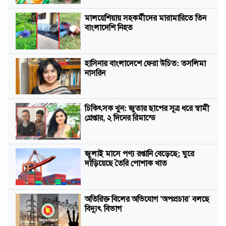
মালয়েশিয়ায় সহকর্মীদের মারামারিতে তিন
বাংলাদেশি নিহত
হাসিনার বাংলাদেশে ফেরা উচিত: তসলিমা
নাসরিন
চিকিৎসক খুন: জুতার ছাপের সূত্র ধরে স্বামী
গ্রেপ্তার, ২ দিনের রিমান্ডে
জুলাই মাসে পণ্য রপ্তানি বেড়েছে; ঘুরে
দাঁড়িয়েছে তৈরি পোশাক খাত
অতিরিক্ত বিলের অভিযোগ ‘অপপ্রচার’ বলছে
বিদ্যুৎ বিভাগ