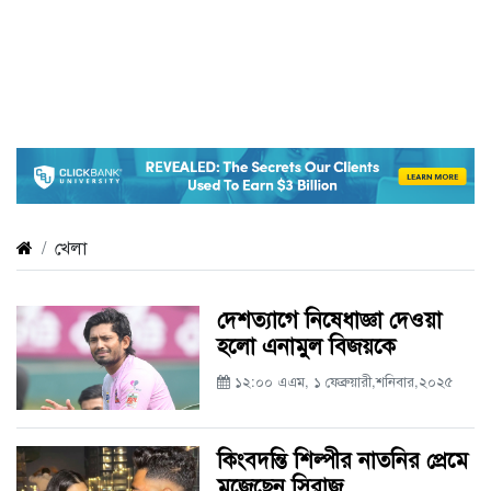
খেলা
দেশত্যাগে নিষেধাজ্ঞা দেওয়া
হলো এনামুল বিজয়কে
১২:০০ এএম, ১ ফেব্রুয়ারী,শনিবার,২০২৫
কিংবদন্তি শিল্পীর নাতনির প্রেমে
মজেছেন সিরাজ