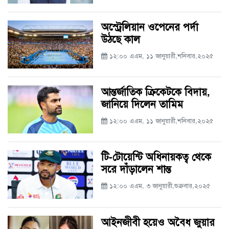
অস্ট্রেলিয়ান ওপেনের পর্দা
উঠছে কাল
১২:০০ এএম, ১১ জানুয়ারী,শনিবার,২০২৫
আন্তর্জাতিক ক্রিকেটকে বিদায়,
জানিয়ে দিলেন তামিম
১২:০০ এএম, ১১ জানুয়ারী,শনিবার,২০২৫
টি-টোয়েন্টি অধিনায়কত্ব থেকে
সরে দাঁড়ালেন শান্ত
১২:০০ এএম, ৩ জানুয়ারী,শুক্রবার,২০২৫
আইনজীবী হয়েও অবৈধ জুয়ার