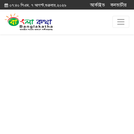
আর্কাইভ
কনভার্টার
০৭:৪০ পিএম, ৭ আগস্ট,শুক্রবার,২০২৬