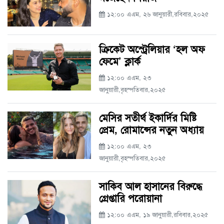
১২:০০ এএম, ২৬ জানুয়ারী,রবিবার,২০২৫
ক্রিকেট অস্ট্রেলিয়ার ‘হল অফ
ফেমে’ ক্লার্ক
১২:০০ এএম, ২৩
জানুয়ারী,বৃহস্পতিবার,২০২৫
মেসির সতীর্থ ইকার্দির মিষ্টি
প্রেম, রোমান্সের নতুন অধ্যায়
১২:০০ এএম, ২৩
জানুয়ারী,বৃহস্পতিবার,২০২৫
সাকিব আল হাসানের বিরুদ্ধে
গ্রেপ্তারি পরোয়ানা
১২:০০ এএম, ১৯ জানুয়ারী,রবিবার,২০২৫