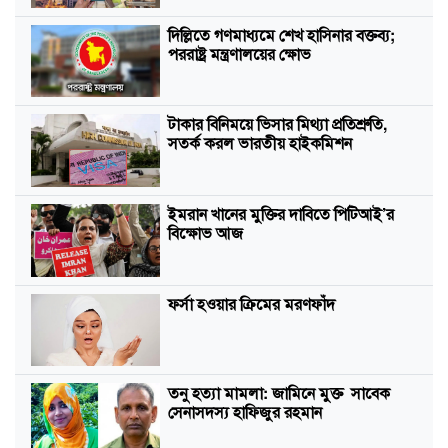
দিল্লিতে গণমাধ্যমে শেখ হাসিনার বক্তব্য;
পররাষ্ট্র মন্ত্রণালয়ের ক্ষোভ
টাকার বিনিময়ে ভিসার মিথ্যা প্রতিশ্রুতি,
সতর্ক করল ভারতীয় হাইকমিশন
ইমরান খানের মুক্তির দাবিতে পিটিআই’র
বিক্ষোভ আজ
ফর্সা হওয়ার ক্রিমের মরণফাঁদ
তনু হত্যা মামলা: জামিনে মুক্ত সাবেক
সেনাসদস্য হাফিজুর রহমান