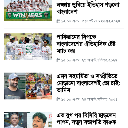
লজ্জায় ডুবিয়ে ইতিহাস গড়লো
বাংলাদেশ
১২:০০ এএম, ৩ সেপ্টেম্বর,মঙ্গলবার,২০২৪
পাকিস্তানের বিপক্ষে
বাংলাদেশের ঐতিহাসিক টেষ্ট
ম্যাচ জয়
১২:০০ এএম, ২৫ আগস্ট,রবিবার,২০২৪
এমন সহমর্মিতা ও সম্প্রীতিতে
মোড়ানো বাংলাদেশই তো চাই:
তামিম
১২:০০ এএম, ২৪ আগস্ট,শনিবার,২০২৪
এক যুগ পর বিসিবি ছাড়লেন
পাপন, নতুন সভাপতি ফারুক