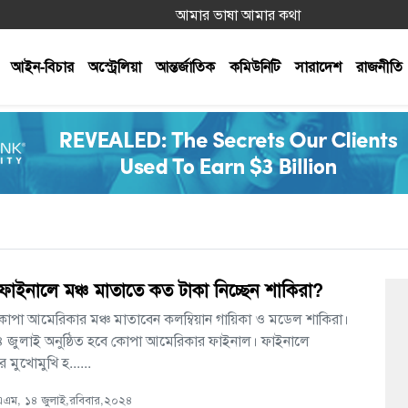
আমার ভাষা আমার কথা
আইন-বিচার
অস্ট্রেলিয়া
আন্তর্জাতিক
কমিউনিটি
সারাদেশ
রাজনীতি
াইনালে মঞ্চ মাতাতে কত টাকা নিচ্ছেন শাকিরা?
কোপা আমেরিকার মঞ্চ মাতাবেন কলম্বিয়ান গায়িকা ও মডেল শাকিরা।
 জুলাই অনুষ্ঠিত হবে কোপা আমেরিকার ফাইনাল। ফাইনালে
ার মুখোমুখি হ......
এম, ১৪ জুলাই,রবিবার,২০২৪