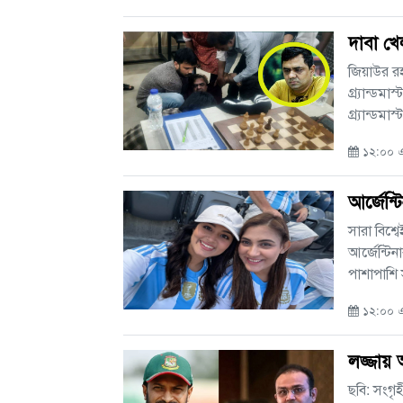
দাবা খে
জিয়াউর রহ
গ্র্যান্ড
গ্র্যান্ডমা
১২:০০ এ
আর্জেন্
সারা বিশ্
আর্জেন্টি
পাশাপাশি 
১২:০০ এএ
লজ্জায় 
ছবি: সংগৃ