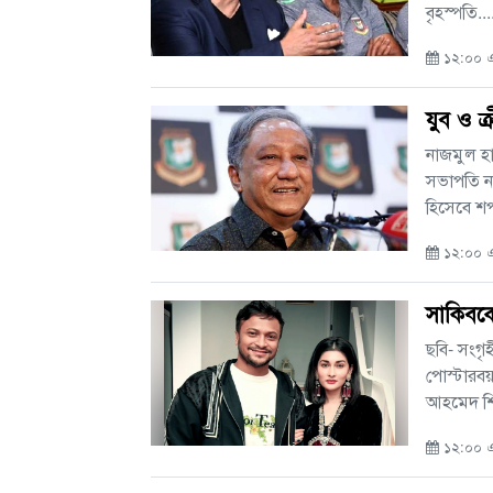
বৃহস্পতি...
১২:০০ এএ
যুব ও ক
নাজমুল হা
সভাপতি না
হিসেবে শপ
১২:০০ এএ
সাকিবকে
ছবি- সংগৃ
পোস্টারবয় 
আহমেদ শি.
১২:০০ এএ