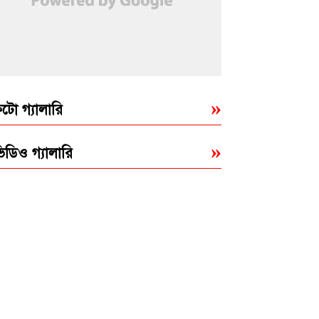
টো গ্যালারি
িডিও গ্যালারি