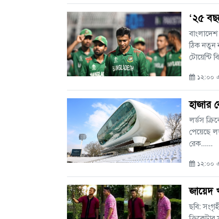
‘২৫ বছর
বাংলাদেশ 
ঠিক নতুন
টোয়েন্টি বি
১২:০০ এ
হাজার ক
লর্ডস ক্র
পেয়েছে লর
রেক......
১২:০০ এএ
জায়েদ 
ছবি: সংগৃ
ক্রিকেটার