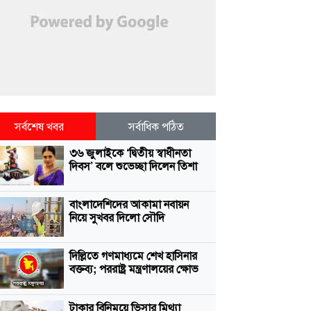
সর্বশেষ খবর
সর্বাধিক পঠিত
৩৬ জুলাইকে ‘দ্বিতীয় স্বাধীনতা
দিবস’ বলে শুভেচ্ছা দিলেন তিশা
বাংলাদেশিদের আকামা নবায়ন
নিয়ে সুখবর দিলো সৌদি
দিল্লিতে গণমাধ্যমে শেখ হাসিনার
বক্তব্য; পররাষ্ট্র মন্ত্রণালয়ের ক্ষোভ
টাকার বিনিময়ে ভিসার মিথ্যা