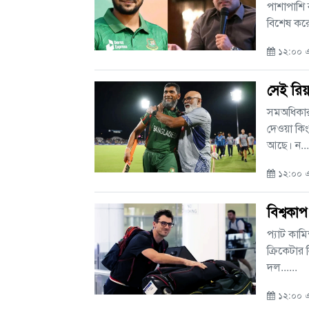
পাশাপাশি 
বিশেষ করে 
১২:০০ এ
সেই রিয়
সমঅধিকার 
দেওয়া কিংব
আছে। ন...
১২:০০ এ
বিশ্বকা
প্যাট কামি
ক্রিকেটার
দল......
১২:০০ এএ