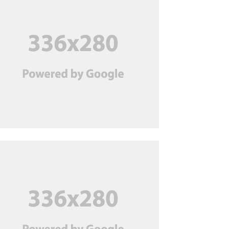
ধরে স্বামী গ্রেপ্তার, ২ দিনের
রিমান্ডে
অতিরিক্ত বিলের অভিযোগ
‘অপপ্রচার’ বলছে বিদ্যুৎ বিভাগ
জুলাই মাসে পণ্য রপ্তানি বেড়েছে;
ঘুরে দাঁড়িয়েছে তৈরি পোশাক খাত
ব্যাংকের নিরাপত্তা কর্মী সেজে
‘প্রতারণা’, নিউ জার্সিতে ২
বাংলাদেশি গ্রেপ্তার
শেখ হাসিনা যেন ভারত থেকে
রাজনৈতিক বক্তব্য দিতে না পারে,
দিল্লিকে ঢাকার আহ্বান
দুবাইয়ের কারাগার থেকে মুক্তি
পেলেন বেনজীর