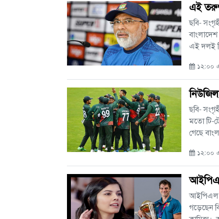
এই তরু
ছবি- সংগৃ
বাংলাদেশ 
এই দলই নি
১২:০০ এএ
নিউজিল
ছবি- সংগৃ
মতো টি-টো
গেছে বাংল.
১২:০০ এএ
আইপিএল
আইপিএল ১
গড়েছেন বি
কামিন্স। অস