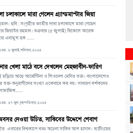
লা চলাকালে মারা গেলেন গ্র্যান্ডমাস্টার জিয়া
মান। ছবি : সংগৃহীত জাতীয় দাবা চলাকালে মারা গেছেন
মাস্টার জিয়াউর রহমান। শুক্রবার (৫ জুলাই) বিকেলে আরেক
স্টার এনামুল হক ......
এম, ৬ জুলাই,শনিবার,২০২৪
টিনার খেলা মাঠে বসে দেখলেন মেহজাবীন-ফারিণ
বেই ছড়িয়ে আছে আর্জেন্টিনা ও লিওনেল মেসির ভক্ত। বাংলাদেশেও
নার ভক্ত-অনুরাগীদের সংখ্যা একেবারে কম নয়। সাধারণ দর্শকদের
সামাজিক......
ম, ২৭ জুন,বৃহস্পতিবার,২০২৪
অবসর নেওয়া উচিত, সাকিবের উদ্দেশে শেবাগ
হীত এবারের বিশ্বকাপে বড্ড অচেনা সাকিব আল হাসান। ব্যাটিংয়ের