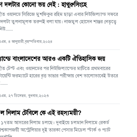
ণ দলটার কোনো ভয় নেই : হাথুরুসিংহে
হীত ওয়ানডে সিরিজে মুশফিকুর রহিম ছাড়া এবার নিউজিল্যান্ড সফরে
দলটা তুলনামূলক তরুণই বলা যায়। নাজমুল হোসেন শান্তর নেতৃত্বে
উ......
ম, ৪ জানুয়ারী,বৃহস্পতিবার,২০২৪
্যান্ডে বাংলাদেশের আরও একটি ঐতিহাসিক জয়
হীত টেস্ট এবং ওয়ানডের পর নিউজিল্যান্ডের মাটিতে প্রথমবারের
য়েন্টি ফরম্যাটে হারের বৃত্ত ভাঙার পরীক্ষায় বেশ ভালোভাবেই উতরে
.....
ম, ২৭ ডিসেম্বর, বুধবার,২০২৩
 নিলাম টেবিলে কে এই রহস্যময়ী?
৭তম আসরের নিলাম চলছে। দুবাইয়ে চলমান নিলামে রেকর্ড
শ্বকাপজয়ী অস্ট্রেলিয়ার দুই তারকা পেসার মিচেল স্টার্ক ও প্যাট
্ট্রেলি......