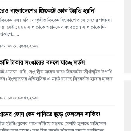
েও বাংলাদেশের ক্রিকেটে কোন উন্নতি হয়নি’
ক্রিকেট দল। ছবি : সংগৃহীত ক্রিকেট বিশ্বকাপে বাংলাদেশের পথচলা
 নয়। সেই ১৯৯৯ সাল থেকে ওয়ানডে এবং ২০০৭ সাল থেকে টি-
শ্বকাপে......
এম, ২৯ মে, বুধবার,২০২৪
োটি টাকার সংস্কারের বদলে যাচ্ছে লর্ডস
িকেট গ্রাউন্ড। ছবি : সংগৃহীত অনেক আগে ক্রিকেটের তীর্থভূমির উপাধি
্ডস। ইংল্যান্ডের ঐতিহাসিক এ মাঠে রয়েছে ক্রিকেটের হাজার হাজার
ম, ১০ মে,শুক্রবার,২০২৪
খানের ফোন কেন পানিতে ছুড়ে ফেললেন সাকিব!
হীত সুইমিংপুলের পাশে দাঁড়িয়ে সম্ভবত সেলফি তুলতে যাচ্ছিলেন
 সাকিব আল হাসান। তার ঠিক পাশেই দাঁড়ানো ঢাকাই চলচ্চিত্রের