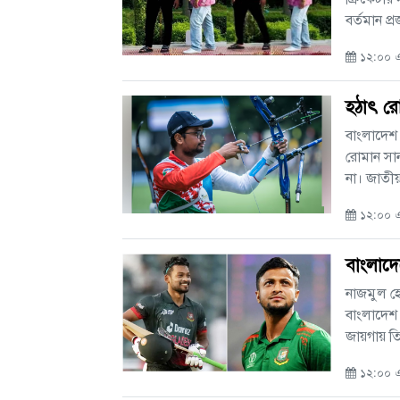
বর্তমান প্রজ
১২:০০ এ
হঠাৎ র
বাংলাদেশ 
রোমান সান
না। জাতীয়
১২:০০ এএ
বাংলাদে
নাজমুল হ
বাংলাদেশ
জায়গায় তি
১২:০০ এএ