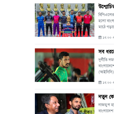
উন্মোচি
বিপিএলের 
হলো বাংলা
মাঠে গড়াবে
১২:০০ এএ
সব ধরনে
দুর্নীতি দ
বাংলাদেশে
(আইসিসি) ন
১২:০০ এএ
নতুন ক
নাজমুল হা
বাংলাদেশ 