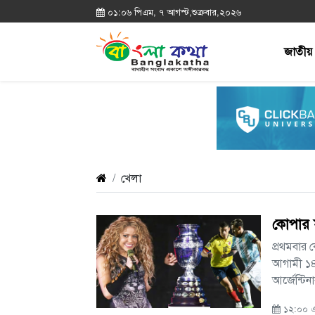
০১:০৬ পিএম, ৭ আগস্ট,শুক্রবার,২০২৬
জাতীয়
খেলা
কোপার ফ
প্রথমবার 
আগামী ১৪
আর্জেন্টিন
১২:০০ এ