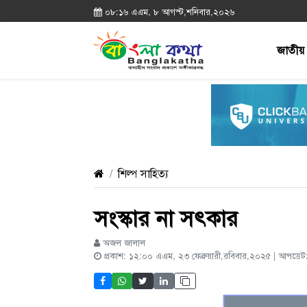
০৮:১৬ এএম, ৮ আগস্ট,শনিবার,২০২৬
জাতীয়
শিল্প সাহিত্য
সংস্কার না সৎকার
অজল জালাল
প্রকাশ: ১২:০০ এএম, ২৩ ফেব্রুয়ারী,রবিবার,২০২৫ | আপড