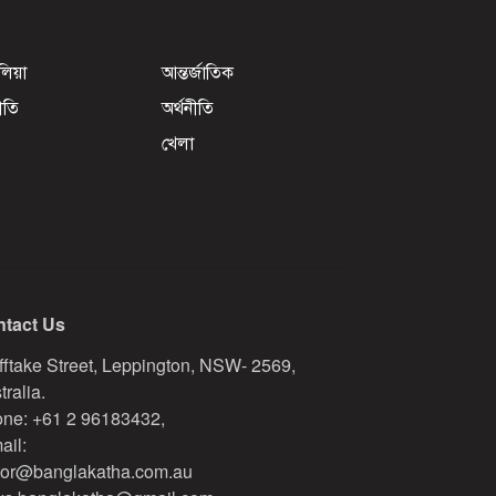
েলিয়া
আন্তর্জাতিক
ীতি
অর্থনীতি
খেলা
tact Us
fftake Street, Leppington, NSW- 2569,
tralia.
ne: +61 2 96183432,
ail:
tor@banglakatha.com.au