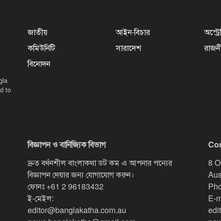
জাতীয়
আইন-বিচার
অস্ট্র
কমিউনিটি
সারাদেশ
রাজন
বিনোদন
gla
d to
বিজ্ঞাপন ও বানিজ্যিক বিভাগ
Con
দ্রুত বর্ধনশীল বাংলাকথা ডট কম এ আপনার পন্যের
8 O
বিজ্ঞাপন দেয়ার জন্য যোগাযোগ করুন।
Aus
ফোনঃ
+61 2 96183432
Pho
ই-মেইল:
E-m
editor@banglakatha.com.au
edi