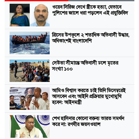
ওয়েব সিরিজ দেখে স্ত্রীকে হত্যা, যেভাবে
পুলিশের জালে ধরা পড়লেন এই প্রযুক্তিবিদ
গ্রিসের উপকূলে ২ শতাধিক অভিবাসী উদ্ধার,
অধিকাংশই বাংলাদেশি
সেউতা সীমান্তে অভিবাসী ঢলে মৃতের
সংখ্যা ১০০
আমিও বিশ্বাস করতে চাই তিনি ডিসেম্বরেই
আসবেন এবং আইনি প্রক্রিয়ার মুখোমুখি
হবেন: আইনমন্ত্রী
শেখ হাসিনার কোনো বক্তব্য ভারত সমর্থন
করে না: রণধীর জয়সওয়াল