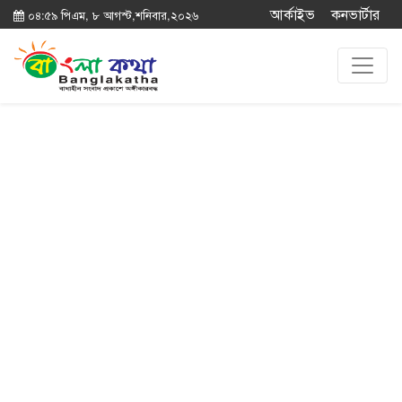
আর্কাইভ
কনভার্টার
০৪:৫৯ পিএম, ৮ আগস্ট,শনিবার,২০২৬