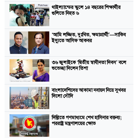
থাইল্যান্ডের স্কুলে ১৪ বছরের শিক্ষার্থীর
গুলিতে নিহত ৬
‘আমি লজ্জিত, দুঃখিত, ক্ষমাপ্রার্থী’—সাকিব
ইস্যুতে আসিফ আকবর
৩৬ জুলাইকে ‘দ্বিতীয় স্বাধীনতা দিবস’ বলে
শুভেচ্ছা দিলেন তিশা
বাংলাদেশিদের আকামা নবায়ন নিয়ে সুখবর
দিলো সৌদি
দিল্লিতে গণমাধ্যমে শেখ হাসিনার বক্তব্য;
পররাষ্ট্র মন্ত্রণালয়ের ক্ষোভ