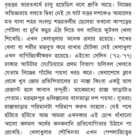
বৃহত্তর ভারতবর্ষে চালু হয়েছিল বলে শ্রুতি আছে। নিজের
অভিজ্ঞতায় বলতে দ্বিধা নেই যে ষাট সত্তর দশকেও আমাদের
মত থানা শহর সংলগ্ন শহরতলীর ছেলেরা তখনো কাপড়ের
পোঁটলা বা মুখি কচুর এঁঠা দিয়ে বল বানিয়ে ফুটবল খেলা
শিখেছি। এখন খেলাধুলার অনেক প্রসার হয়েছে। শখের
খেলা বা শরীর মজবুত করে রাখার টোটকা সেই খেলাধুলা
এখন বাণিজ্যিকীকরন হয়েছে। এইতো সেদিন (‘৭২-’৭৭)
ঢাকার আউটার স্যেডিয়ামে প্রথম বিভাগ ভলিবল খেলতে
যেতাম নিজের গাঁটের পয়সা খরচ করে। খেলাশেষে ক্লাব
থেকে খুব জোর প্রভিন্সিয়ালের চা নাস্তা কিংবা একটু ভাল
রেজাল্ট হলে কাবাব তন্দুরী। মাঝেমধ্যে রাস্তা ভাড়াটাও
পেতাম। মহম্মদপুর গুলিস্তানের বাসভাড়া দশ পয়সা। সুতরাং
রাস্তাভাড়ার পরিমানটা পরিমাপ করুন তাহলে। সেই পথে
হাঁটতে হাঁটতে আজ আমরা এখনকার এই চোখ ধাঁধানো
আলো ঝলমল অর্থের ঝনঝনানি প্রতিযোগিতার উঠানে পা
রেখেছি। খেলাধুলার শৌখিনতা এখন পেশদারিত্বের