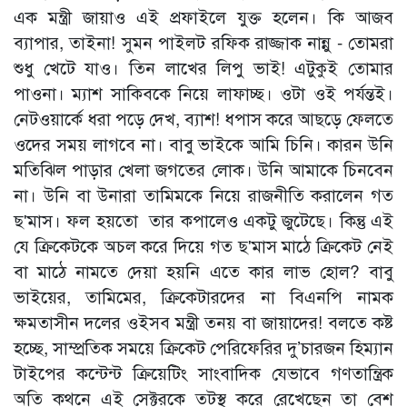
এক মন্ত্রী জায়াও এই প্রফাইলে যুক্ত হলেন। কি আজব
ব্যাপার, তাইনা! সুমন পাইলট রফিক রাজ্জাক নান্নু - তোমরা
শুধু খেটে যাও। তিন লাখের লিপু ভাই! এটুকুই তোমার
পাওনা। ম্যাশ সাকিবকে নিয়ে লাফাচ্ছ। ওটা ওই পর্যন্তই।
নেটওয়ার্কে ধরা পড়ে দেখ, ব্যাশ! ধপাস করে আছড়ে ফেলতে
ওদের সময় লাগবে না। বাবু ভাইকে আমি চিনি। কারন উনি
মতিঝিল পাড়ার খেলা জগতের লোক। উনি আমাকে চিনবেন
না। উনি বা উনারা তামিমকে নিয়ে রাজনীতি করালেন গত
ছ'মাস। ফল হয়তো তার কপালেও একটু জুটেছে। কিন্তু এই
যে ক্রিকেটকে অচল করে দিয়ে গত ছ'মাস মাঠে ক্রিকেট নেই
বা মাঠে নামতে দেয়া হয়নি এতে কার লাভ হোল? বাবু
ভাইয়ের, তামিমের, ক্রিকেটারদের না বিএনপি নামক
ক্ষমতাসীন দলের ওইসব মন্ত্রী তনয় বা জায়াদের! বলতে কষ্ট
হচ্ছে, সাম্প্রতিক সময়ে ক্রিকেট পেরিফেরির দু’চারজন হিম্যান
টাইপের কন্টেন্ট ক্রিয়েটিং সাংবাদিক যেভাবে গণতান্ত্রিক
অতি কথনে এই সেক্টরকে তটস্থ করে রেখেছেন তা বেশ