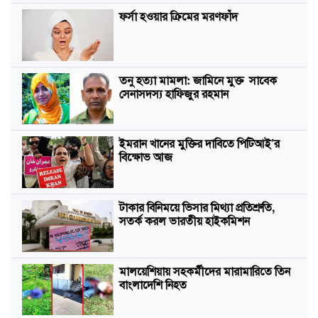
ফর্সা হওয়ার ক্রিমের মরণফাঁদ
তনু হত্যা মামলা: জামিনে মুক্ত সাবেক
সেনাসদস্য হাফিজুর রহমান
ইমরান খানের মুক্তির দাবিতে পিটিআই’র
বিক্ষোভ আজ
টাকার বিনিময়ে ভিসার মিথ্যা প্রতিশ্রুতি,
সতর্ক করল ভারতীয় হাইকমিশন
মালয়েশিয়ায় সহকর্মীদের মারামারিতে তিন
বাংলাদেশি নিহত