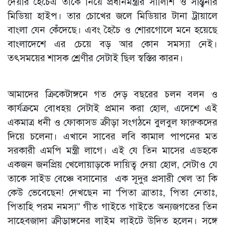
দেয়ার হৈচৈএ তাকে নিয়ে প্রধানমন্ত্রীর সালিশি ও সান্ত্বনার
মিডিয়া হাইপ। তার চোখের জলে মিডিয়ার টানা ট্রায়ালে
বাংলা যেন কেঁদেছে। এবং হৈচৈ ও শোরগোলে মনে হয়েছে
বাংলাদেশে এর চেয়ে বড় আর কোন সমস্যা নেই।
তৎসময়ের শাসক শ্রেণীর সেটাই ছিল স্বস্তির কারন।
আমাদের ক্রিকেটাঙ্গনে গত দেড় বছরের চলন বলন ও
কার্যক্রমে বোধহয় সেটাই প্রমান করা হোল, এদেশে এই
একমাত্র ধনী ও ফোকাসড ক্রীড়া সংগঠনে বুলবুল ফারুকদের
দিয়ে চলেনা। এখানে সাবের লবি কামাল পাপনের মত
সরকারী এমপি মন্ত্রী লাগে। এই যে তিন মাসের এডহকে
একজন জনপ্রিয় খেলোয়াড়কে দায়িত্ব দেয়া হোল, সেটাও যে
তাকে সাইড বেঞ্চে বসানোর এক সূদুর প্রসারী খেল তা কি
কেউ ভেবেছেন! দেখছেন না “পিতা ত্রাতাঃ, পিতা নেতাঃ,
পিতাহি পরম নমস্য” গীত গাইতে গাইতে অন্যজগতের তিন
সাহেবজাদা ক্রীড়াঙ্গনের লাইম লাইটে উদিত হলেন। সঙ্গে