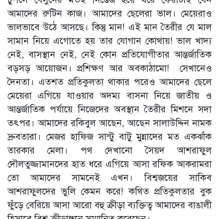
আমাদের রুটিন কাজ। আমাদের ছেলেরা ভাল। মেয়েরাও
ভালভাবে উঠে আসছে। কিন্তু মান! এই মান তৈরীর যে মাল
সামান নিয়ে এগোতে হয় তার যোগান কোথায়! ভাল খাদ্য
নেই, বাসস্থান নেই, নেই কোন প্রতিযোগীতার আন্তর্জাতিক
বড়সড় আয়োজন। প্রশিক্ষণ আর অবকাঠামো! সেখানেও
দৈনতা। এতশত প্রতিকুলতা থাকার পরেও আমাদের ছেলে
মেয়েরা এগিয়ে যাওয়ার অদম্য বাসনা নিয়ে জাতীয় ও
আন্তর্জাতিক পর্যায়ে নিজেদের অবস্থান তৈরীর মিশনে সদা
তৎপর। আমাদের রকিবুল আছেন, আছেন সালাউদ্দিন নামক
দ্রুবতারা। মেজর হাফিজ সান্টু বাটু মুন্নাদের মত একঝাঁক
তারকার মেলা। পথ দেখানো সৈয়দ আশরাফুল
দৌলতুজ্জামানদের হাত ধরে এগিয়ে আসা রফিক আকরামরা
তো আমাদের সামনেই এখন। বিশ্বজয়ের সাকিব
আশরাফুলদের ভুলি কেমন করে! কথিত প্রতিকুলতার বুক
ফুঁড়ে বেরিয়ে আসা আরো বহু ক্রীড়া ব্যক্তিত্ব আমাদের বাঙালী
হিসাবে বিশ্ব ক্রীড়াঙ্গনে সম্মানিত করেছেন।