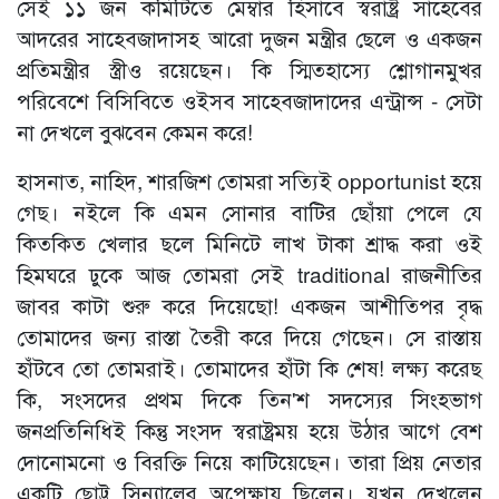
সেই ১১ জন কমিটিতে মেম্বার হিসাবে স্বরাষ্ট্র সাহেবের
আদরের সাহেবজাদাসহ আরো দুজন মন্ত্রীর ছেলে ও একজন
প্রতিমন্ত্রীর স্ত্রীও রয়েছেন। কি স্মিতহাস্যে শ্লোগানমুখর
পরিবেশে বিসিবিতে ওইসব সাহেবজাদাদের এন্ট্রান্স - সেটা
না দেখলে বুঝবেন কেমন করে!
হাসনাত, নাহিদ, শারজিশ তোমরা সত্যিই opportunist হয়ে
গেছ। নইলে কি এমন সোনার বাটির ছোঁয়া পেলে যে
কিতকিত খেলার ছলে মিনিটে লাখ টাকা শ্রাদ্ধ করা ওই
হিমঘরে ঢুকে আজ তোমরা সেই traditional রাজনীতির
জাবর কাটা শুরু করে দিয়েছো! একজন আশীতিপর বৃদ্ধ
তোমাদের জন্য রাস্তা তৈরী করে দিয়ে গেছেন। সে রাস্তায়
হাঁটবে তো তোমরাই। তোমাদের হাঁটা কি শেষ! লক্ষ্য করেছ
কি, সংসদের প্রথম দিকে তিন'শ সদস্যের সিংহভাগ
জনপ্রতিনিধিই কিন্তু সংসদ স্বরাষ্ট্রময় হয়ে উঠার আগে বেশ
দোনোমনো ও বিরক্তি নিয়ে কাটিয়েছেন। তারা প্রিয় নেতার
একটি ছোট্ট সিন্যালের অপেক্ষায় ছিলেন। যখন দেখলেন