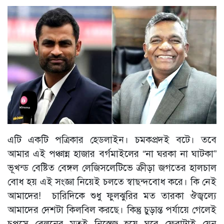
এটি একটি পত্রিকার হেডলাইন। চমকপ্রদই বটে। তবে
আমার এই পঞ্চান্ন হাজার বর্গমাইলের “না ঘরকা না ঘাটকা”
ভূখন্ড বেষ্টিত বেঙ্গল লেজিসলেটিভে ক্রীড়া জগতের হালচাল
বোধ হয় এই সংজ্ঞা নিয়েই চলতে স্বাছন্দবোধ করে। কি নেই
আমাদের! চারিদিকে শুধু ফুলঝুরির মত তারকা ঔজ্বল্যে
আমাদের দেশটা কিলবিল করছে। কিন্তু চুড়ান্ত পর্যায়ে গেলেই
চুপসে বেলুনের মতই নিস্তেজ হয়ে ঘরে ফেরাটাই যেন