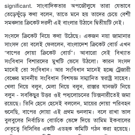
significant. সাংবাদিকতার অপজৌলুষে তারা যেভাবে
তেড়েফুঁড়ে কথা বলেন, তাতে মনে হয় তাদের চেয়ে বেশী
সমঝদার ক্রিকেট দরদী এই বাংলার উঠানে দ্বিতীয়টি নেই।
সংসদে ক্রিকেট নিয়ে কথা উঠেছে। একজন নয়া জামানার
সাংসদ তো বলেই ফেললেন, বাংলাদেশ ক্রিকেট বোর্ড এখন
“বাপের দোয়া ক্রিকেট বোর্ড”। আবারো সেই বিখ্যাত
সংবিধান বিশারদের মুখটি ভেসে উঠলো। কারন সংসদ
মানেই তো সংবিধান। আর সংবিধান মানেই হচ্ছে ট্রেজারী
বেঞ্চের মাননীয় সংবিধান বিশষজ্ঞ সম্মানিত স্বরাষ্ট্র সাহেব।
খেলা নিয়ে বলুন, মেলা নিয়ে বলুন, রাস্তার যানজট নিয়ে
বলুন - সবকিছুর উত্তর ওই পদ্মলোচনের ডিক্সনারীতেই জমা
রয়েছে। তিনি হেসে হেসেই বললেন, মায়ের দোয়া পরিবহন
শুনেছি, বাপের দোয়া এই প্রথম শুনলাম। বলে রাখা ভাল
বুলবুলের নির্বাচিত বোর্ডকে ভেঙ্গে দিয়ে তামিম ইকবালের
নেতৃত্বে বিসিবির একটি এডহক কমিটি গঠন করা হয়েছে।