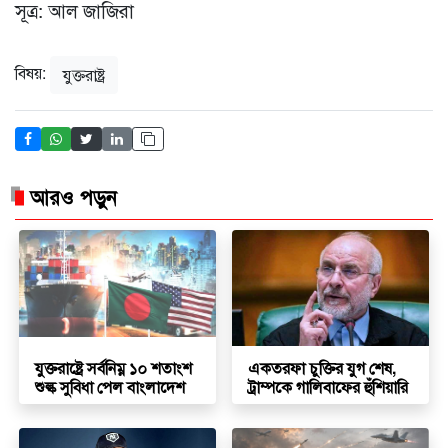
সূত্র: আল জাজিরা
বিষয়:
যুক্তরাষ্ট্র
আরও পড়ুন
যুক্তরাষ্ট্রে সর্বনিম্ন ১০ শতাংশ
একতরফা চুক্তির যুগ শেষ,
শুল্ক সুবিধা পেল বাংলাদেশ
ট্রাম্পকে গালিবাফের হুঁশিয়ারি