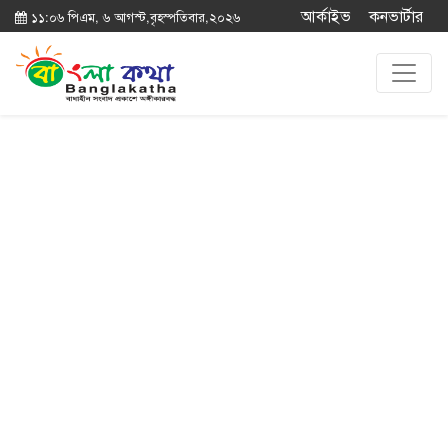
আর্কাইভ
কনভার্টার
১১:০৬ পিএম, ৬ আগস্ট,বৃহস্পতিবার,২০২৬