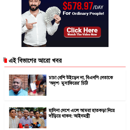
এই বিভাগের আরো খবর
চাচা বেশি উইড়েন না, বিএনপি নেতাকে
‘অদৃশ্য মুসাফিরের’ চিঠি
হাসিনা দেশে এলে আমরা হাতকড়া নিয়ে
দাঁড়িয়ে থাকব: আইনমন্ত্রী