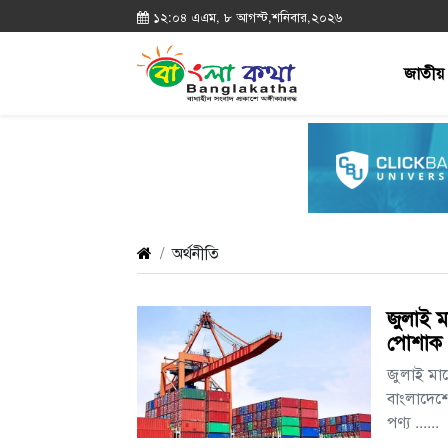
১২:০৪ এএম, ৮ আগস্ট,শনিবার,২০২৬
জাতীয়
অর্থনীতি
জুলাই ম
পোশাক
জুলাই মাস
বাংলাদেশে
পণ্য ......