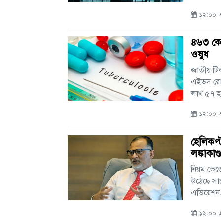
১২:০০ এ
৪৬৩ কোট
ওষুধ
জাতীয় টিকা
এইডস রোগ
লাখ ৫৭ হা
১২:০০ এ
হেলিকপ্
লঙ্কাকাণ্
নিয়ম ভেঙে
উঠেছে সাব
এভিয়েশন..
১২:০০ এ