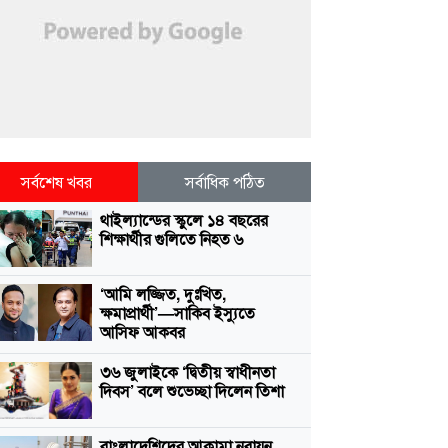
সর্বশেষ খবর
সর্বাধিক পঠিত
থাইল্যান্ডের স্কুলে ১৪ বছরের
শিক্ষার্থীর গুলিতে নিহত ৬
‘আমি লজ্জিত, দুঃখিত,
ক্ষমাপ্রার্থী’—সাকিব ইস্যুতে
আসিফ আকবর
৩৬ জুলাইকে ‘দ্বিতীয় স্বাধীনতা
দিবস’ বলে শুভেচ্ছা দিলেন তিশা
বাংলাদেশিদের আকামা নবায়ন