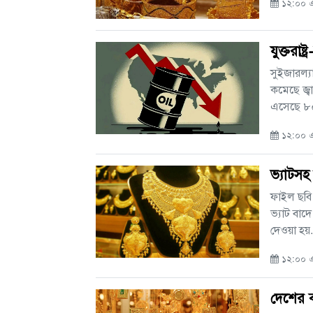
১২:০০ এ
যুক্তরা
সুইজারল্যা
কমেছে জ্ব
এসেছে ৮০
১২:০০ এ
ভ্যাটসহ
ফাইল ছবি 
ভ্যাট বাদ
দেওয়া হয়.
১২:০০ এএ
দেশের ব