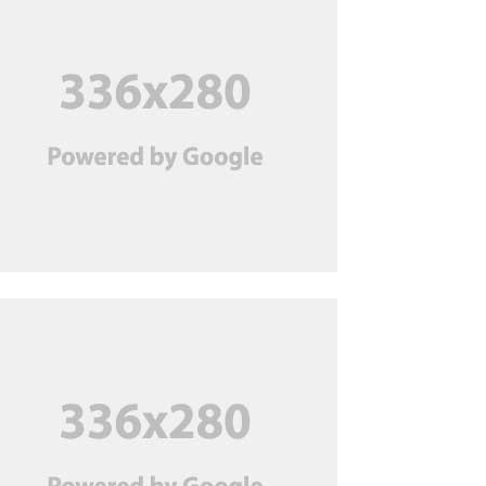
চিকিৎসক খুন: জুতার ছাপের সূত্র
ধরে স্বামী গ্রেপ্তার, ২ দিনের
রিমান্ডে
হাসিনার বাংলাদেশে ফেরা উচিত:
তসলিমা নাসরিন
মালয়েশিয়ায় সহকর্মীদের
মারামারিতে তিন বাংলাদেশি নিহত
শেখ হাসিনা যেন ভারত থেকে
রাজনৈতিক বক্তব্য দিতে না পারে,
দিল্লিকে ঢাকার আহ্বান
ব্যাংকের নিরাপত্তা কর্মী সেজে
‘প্রতারণা’, নিউ জার্সিতে ২
বাংলাদেশি গ্রেপ্তার
জুলাই মাসে পণ্য রপ্তানি বেড়েছে;
ঘুরে দাঁড়িয়েছে তৈরি পোশাক খাত