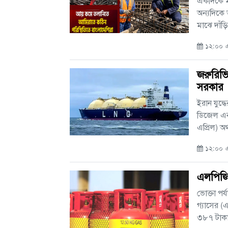
একদিকে ম
অন্যদিকে 
মাঝে দাঁড়ি
১২:০০ এ
জরুরিভি
সরকার
ইরান যুদ্
ডিজেল এবং
এপ্রিল) অর্
১২:০০ এ
এলপিজি
ভোক্তা পর
গ্যাসের 
৩৮৭ টাকা।