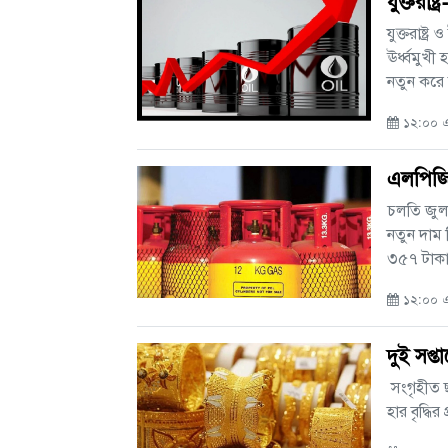
যুক্তরা
যুক্তরাষ্ট
ঊর্ধ্বমুখ
নতুন করে 
১২:০০ এ
এলপিজি 
চলতি জুলা
নতুন দাম 
৩৫৭ টাকা 
১২:০০ এএ
দুই সপ্তা
সংগৃহীত ছ
হার বৃদ্ধির