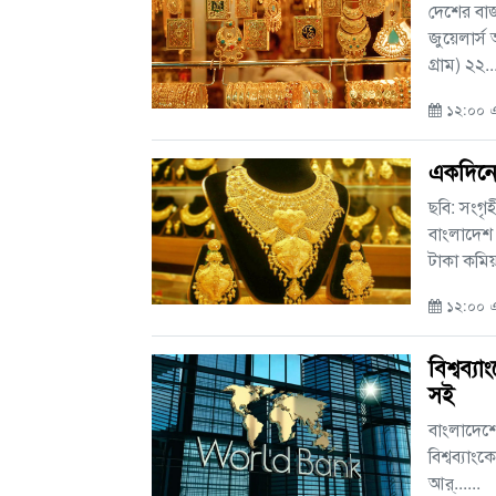
দেশের বাজ
জুয়েলার্স
গ্রাম) ২২...
১২:০০ এ
একদিনে
ছবি: সংগৃ
বাংলাদেশ 
টাকা কমিয়.
১২:০০ এএ
বিশ্বব্
সই
বাংলাদেশের
বিশ্বব্যা
আর্......