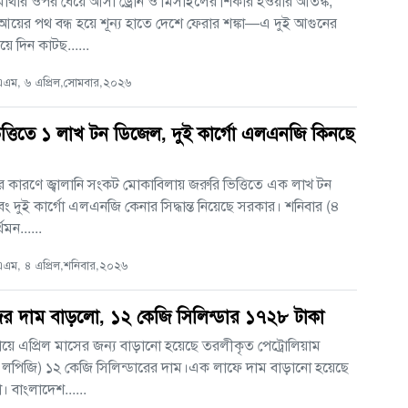
াথার ওপর ধেয়ে আসা ড্রোন ও মিসাইলের শিকার হওয়ার আতঙ্ক,
আয়ের পথ বন্ধ হয়ে শূন্য হাতে দেশে ফেরার শঙ্কা—এ দুই আগুনের
য়ে দিন কাটছ......
এম, ৬ এপ্রিল,সোমবার,২০২৬
ত্তিতে ১ লাখ টন ডিজেল, দুই কার্গো এলএনজি কিনছে
ধের কারণে জ্বালানি সংকট মোকাবিলায় জরুরি ভিত্তিতে এক লাখ টন
 দুই কার্গো এলএনজি কেনার সিদ্ধান্ত নিয়েছে সরকার। শনিবার (৪
থমন......
এম, ৪ এপ্রিল,শনিবার,২০২৬
র দাম বাড়লো, ১২ কেজি সিলিন্ডার ১৭২৮ টাকা
্যায়ে এপ্রিল মাসের জন্য বাড়ানো হয়েছে তরলীকৃত পেট্রোলিয়াম
(এলপিজি) ১২ কেজি সিলিন্ডারের দাম।এক লাফে দাম বাড়ানো হয়েছে
 বাংলাদেশ......