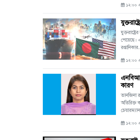
১২:০০ এ
যুক্তরাষ
যুক্তরাষ্ট্
পেয়েছে। এ
রপ্তানিকার..
১২:০০ এ
এনবিআরে
কারণ
তানজিনা র
অতিরিক্ত
চেয়ারম্যান 
১২:০০ এ