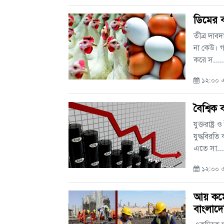
ডিমের 
তীব্র দাবদ
না কেউ। গ
করে স.....
১২:০০ এ
বৈশ্বিক
যুক্তরাষ্
যুদ্ধবিরত
এতে সা....
১২:০০ এএ
আয় কমে
বাংলাদে