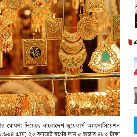
এ
োর ঘোষণা দিয়েছে বাংলাদেশ জুয়েলার্স অ্যাসোসিয়েশন
 (১১.৬৬৪ গ্রাম) ২২ ক্যারেট স্বর্ণের দাম ৫ হাজার ৪৮২ টাকা