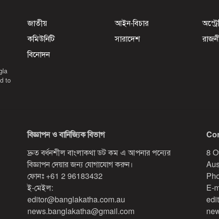
জাতীয়
আইন-বিচার
অস্ট্র
কমিউনিটি
সারাদেশ
রাজন
বিনোদন
gla
d to
বিজ্ঞাপন ও বানিজ্যিক বিভাগ
Con
দ্রুত বর্ধনশীল বাংলাকথা ডট কম এ আপনার পন্যের
8 O
বিজ্ঞাপন দেয়ার জন্য যোগাযোগ করুন।
Aus
ফোনঃ
+61 2 96183432
Pho
ই-মেইল:
E-m
editor@banglakatha.com.au
edi
news.banglakatha@gmail.com
new