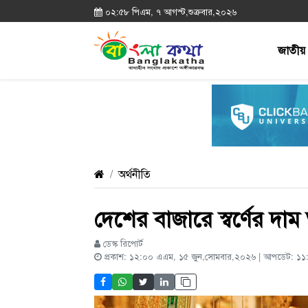
০২:৫৮ পিএম, ৭ আগস্ট,শুক্রবার,২০২৬
জাতীয়
অর্থনীতি
দেশের বাজারে স্বর্ণের দ
ডেস্ক রিপোর্ট
প্রকাশ: ১২:০০ এএম, ১৫ জুন,সোমবার,২০২৬ | আপডেট: ১১: