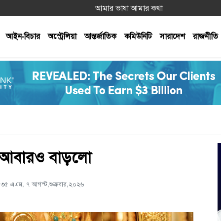
আমার ভাষা আমার কথা
আইন-বিচার
অস্ট্রেলিয়া
আন্তর্জাতিক
কমিউনিটি
সারাদেশ
রাজনীতি
াম আবারও বাড়লো
৩৫ এএম, ৭ আগস্ট,শুক্রবার,২০২৬