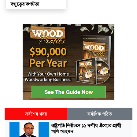
বন্ধুত্বের কপটতা
সর্বশেষ খবর
সর্বাধিক পঠিত
রাষ্ট্রপতি নির্বাচনে ১১ দলীয় ঐক্যের প্রার্থী
অলি আহমদ