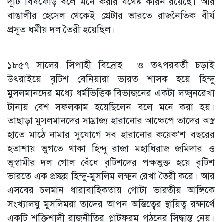
দূটি বিষফোঁড় বলে মনে করার যথেষ্ট কারন রয়েছে। আর
বাঙালীর হেসেল থেকেই গ্রেটার ভারতে রাজনৈতিক বীর্য
প্রসূত ধর্মীয় দল তৈরী হয়েছিল।
১৮৫৭ সালের সিপাহী বিদ্রোহ ও তৎপরবর্তী চড়াই
উৎরাইয়ে বৃটিশ বেনিয়ারা ভারত শাসক হয়ে হিন্দু
মুসলমানদের মধ্যে ধর্মভিত্তিক বিভাজনের একটা লক্ষ্মনরেখা
টানায় বেশ সফলকাম হয়েছিলেন বলে মনে করা হয়।
তাছাড়া মুসলমানদের সাম্রাজ্য হারানোর আক্ষেপে তাদের অস্ত্র
হাতে মাঠে নামার সুযোগে সব হারানোর কয়েক'শ বছরের
হতাশায় ভুগতে থাকা হিন্দু রাজা মহাধিরাজ জমিদার ও
ভূস্বামীর দল গোল বেঁধে বৃটিশদের পক্ষভুক্ত হয়ে বৃটিশ
ভারতে এক প্রচ্ছন্ন হিন্দু-মুসলিম লক্ষ্মন রেখা তৈরী করে। আর
এসবের চলমান ধারাবাহিকতায় গোটা ভারতীয় আঙ্গিকে
সংখ্যালঘু মুসলিমরা তাদের আপন অস্তিত্বের স্থায়িত্ব রক্ষার্থে
একটি শক্তিশালী রাজনীতির প্লাটফরম গঠনের সিদ্ধান্ত নেয়।