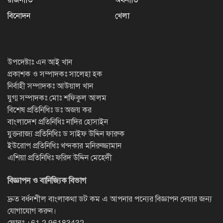
বিনোদন
খেলা
উপদেষ্টাঃ এন আই খান
প্রকাশক ও সম্পাদকঃ সালেহা হক
নির্বাহী সম্পাদকঃ আউয়াল খান
যুগ্ম সম্পাদকঃ মোঃ শফিকুল আলম
বিশেষ প্রতিনিধিঃ ডঃ অজয় কর
বাংলাদেশ প্রতিনিধিঃ নাদির হোসাইন
যুক্তরাজ্য প্রতিনিধিঃ ড সাইফ উদ্দিন ফারুক
ইউরোপ প্রতিনিধিঃ খন্দকার মনিরুজ্জামান
এশিয়া প্রতিনিধিঃ ফরিদ উদ্দিন মেহেদী
বিজ্ঞাপন ও বানিজ্যিক বিভাগ
দ্রুত বর্ধনশীল বাংলাকথা ডট কম এ আপনার পন্যের বিজ্ঞাপন দেয়ার জন্য
যোগাযোগ করুন।
ফোনঃ
+61 2 96183432