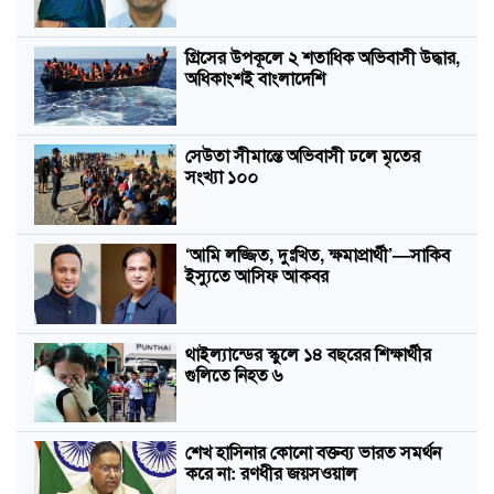
গ্রিসের উপকূলে ২ শতাধিক অভিবাসী উদ্ধার,
অধিকাংশই বাংলাদেশি
সেউতা সীমান্তে অভিবাসী ঢলে মৃতের
সংখ্যা ১০০
‘আমি লজ্জিত, দুঃখিত, ক্ষমাপ্রার্থী’—সাকিব
ইস্যুতে আসিফ আকবর
থাইল্যান্ডের স্কুলে ১৪ বছরের শিক্ষার্থীর
গুলিতে নিহত ৬
শেখ হাসিনার কোনো বক্তব্য ভারত সমর্থন
করে না: রণধীর জয়সওয়াল