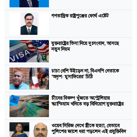
গণতান্ত্রিক রাষ্ট্রপুঞ্জের ফোর্থ এষ্টেট
যুক্তরাষ্ট্রের ভিসা নিয়ে দুঃসংবাদ, আসছে
নতুন নিয়ম
চাচা বেশি উইড়েন না, বিএনপি নেতাকে
‘অদৃশ্য মুসাফিরের’ চিঠি
চীনের বিকল্প খুঁজতে অস্ট্রেলিয়ার
স্ক্যান্ডিয়াম খনিতে বড় বিনিয়োগ যুক্তরাষ্ট্রের
ওয়েব সিরিজ দেখে স্ত্রীকে হত্যা, যেভাবে
পুলিশের জালে ধরা পড়লেন এই প্রযুক্তিবিদ