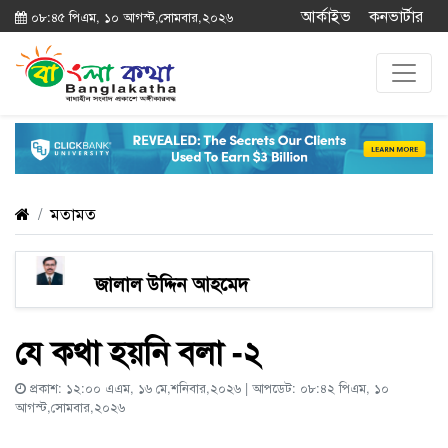
আর্কাইভ
কনভার্টার
০৮:৪৫ পিএম, ১০ আগস্ট,সোমবার,২০২৬
মতামত
জালাল উদ্দিন আহমেদ
যে কথা হয়নি বলা -২
প্রকাশ: ১২:০০ এএম, ১৬ মে,শনিবার,২০২৬ | আপডেট: ০৮:৪২ পিএম, ১০
আগস্ট,সোমবার,২০২৬