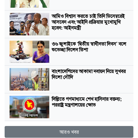
আমিও বিশ্বাস করতে চাই তিনি ডিসেম্বরেই
আসবেন এবং আইনি প্রক্রিয়ার মুখোমুখি
হবেন: আইনমন্ত্রী
৩৬ জুলাইকে ‘দ্বিতীয় স্বাধীনতা দিবস’ বলে
শুভেচ্ছা দিলেন তিশা
বাংলাদেশিদের আকামা নবায়ন নিয়ে সুখবর
দিলো সৌদি
দিল্লিতে গণমাধ্যমে শেখ হাসিনার বক্তব্য;
পররাষ্ট্র মন্ত্রণালয়ের ক্ষোভ
আরও খবর