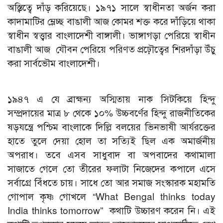
অস্ত্বিত্বে দাঁড় করিয়েছে। ১৯৭১ সালে স্বাধীনতা অর্জন করা
কাদামাটির ম্লেচ্ছ বাঙালী আজ কোমর শক্ত করে দাঁড়িয়ে থাকা
স্বাধীন স্বত্ত্বার বাংলাদেশী বাঙ্গালী। ভাঙ্গাগড়া পেরিয়ে স্বাধীন
বাঙালী আজ যৌবন পেরিয়ে পরিণত প্রঢ়ৌত্বের শিরদাঁড়া উঁচু
করা সার্বভৌম বাংলাদেশী।
১৯৪৭ এ যে ব্রাহ্মন্য অস্মিতায় নাক সিটকিয়ে হিন্দু
সম্প্রদায়ের মাত্র ৮ থেকে ১০% উচ্চবর্ণের হিন্দু রাজনীতিকের
ষড়যন্ত্রে পশ্চিম বাংলাকে দিল্লি বলয়ের ভিনভাষী আর্যরক্তের
হাতে তুলে দেয়া হোল তা সত্যিই ছিল এক অমার্জনীয়
অপরাধ। তবে এসব সাধুবাদ বা অপবাদের কথামালা
সাজাতে গেলে তো তীরের ফলাটা নিজেদের কপালে এসে
সর্বাগ্রে বিঁধতে চায়। সাধে তো আর সমাজ সংস্কারক মহামতি
গোপাল কৃষ্ণ গোখলে “What Bengal thinks today
India thinks tomorrow” কথাটি উচ্চারণ করেন নি। এই