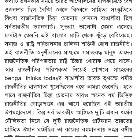
কথাটি তখনকার সময়ে ভারত আন্দোলনের মাপকাঠিতে বেশ
ওজনদার ছিল বৈকি! জ্ঞানে বিজ্ঞানে সাহিত্য সংস্কৃতিতে
কিংবা রাজনৈতিক চিন্তা চেতনায় সেসময় বাঙালীরা ছিল
সর্বভারতীয় ভ্যানগার্ড। সুতরাং ভালোটা যেমন এসেছে
মন্দটাও তেমনি এই বাংলার মাটি থেকে ফুঁড়ে বেরিয়েছে।
সমাজ ও রাষ্ট্র পরিচালনার চালিকা শক্তিই হোল রাজনীতি।
এই রাজনীতি অনুশীলনের মাধ্যমে সমাজবদ্ধ মানুষ তাদের
রাজনৈতিক পরিপক্কতায় রাষ্ট্র চিন্তার খোরাক পেয়ে থাকে।
আর রাজনীতির পরিপক্কতা নিয়েই গোখলে সাহেবের
bengal thinks todayর বাঙালীরা ভারত ভূখন্ডে ধর্মীয়
রাজনীতির হালখাতা খুলেছিলেন বলে আমরা জেনেছি। হতে
পারে রাজনীতির চিন্তা চেতনায় আরও অনেক ধর্ম ভিত্তিক
রাজনীতির গোড়াপত্তন এর আগে হয়েছিল এই ভারতীয়
উপমহাদেশে। কিন্তু সর্ব ভারতীয় আঙ্গিকে দু'টি প্রধান ধর্মের
মৌলিকতা নিয়ে যে দুটি রাজনৈতিক প্লাটফরম ভারতের
মাটিতে উত্থান ঘটেছিল তা কালের বহমানতায় সহস্র বর্ষীয়