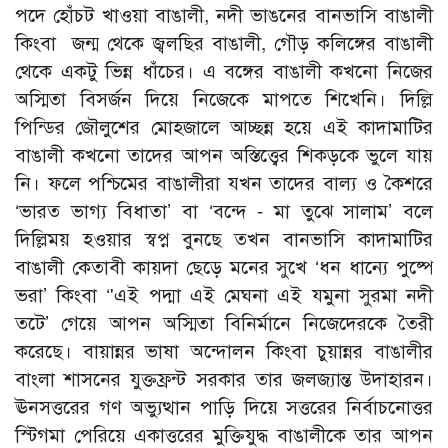
পদে হোঁচট খাওয়া বাঙালী, নদী ভাঙনের বানভাসি বাঙালী
কিংবা জন্ম থেকে জ্বলছির বাঙালী, গৌড় কলিঙ্গের বাঙালী
থেকে একটু ভিন্ন ধাঁচের। এ বঙ্গের বাঙালী কখনো নিজের
অস্মিতা বিসর্জন দিয়ে নিজেকে মাপতে শিখেনি। দিল্লি
পিন্ডির জৌলুশের মোহজালে আচ্ছন্ন হয়ে এই কাদামাটির
বাঙালী কখনো তাদের আপন অস্তিত্ত্বের শিকড়কে ভুলে যায়
নি। ফলে পশ্চিমের বাঙালীরা যখন তাদের বাল্য ও কৈশরে
‘ভারত ভাগ্য বিধাতা’ বা ‘বন্দে - মা তুঝে সালাম’ বলে
দিল্লিময় হওয়ার স্বপ্ন বুনছে তখন বানভাসি কাদামাটির
বাঙালী কেতাবী কায়দা ছেড়ে মনের সুখে ‘ধন ধান্যে পুষ্পে
ভরা’ কিংবা ‘'এই পদ্মা এই মেঘনা এই যমুনা সুরমা নদী
তটে’ গেয়ে আপন অস্মিতা বিনির্মানে নিজেদেরকে তৈরী
করেছে। বায়ান্নর ভাষা অন্দোলন কিংবা চুয়ান্নর বাঙালীর
বাংলা শাসনের যুক্তফ্রন্ট সরকার তার জলজ্যান্ত উদাহারন।
ঊনসত্তরের গণ অভ্যুত্থান পাড়ি দিয়ে সত্তরের নির্বাচনোত্তর
স্টিগমা পেরিয়ে একাত্তরের মুক্তিযুদ্ধ বাঙালীকে তার আপন