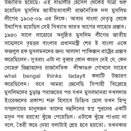
উচ্চারিত হয়েছে। এই বাঙালীর হেঁসেল থেকেই যাত্রা শুরু
হয়েছিল মুসলিম জাতীয়তাবাদী রাজনৈতিক দল মুসলিম
লীগের ১৯০৫-০৬ এর দিকে। আবার বাংলা নেতৃত্ব থেকে
উত্থাপিত হয়েছিল সেই বিখ্যাত ভারত ভাগের লাহোর প্রস্তাব।
১৯৪০ সালে লাহোরে অনুষ্ঠিত মুসলিম লীগের জাতীয়
সম্মেলনে বৃহত্তর বাংলার প্রধানমন্ত্রী শের ই বাংলা একে
ফজলুল হক মুসলমনদের জন্য আলাদা পাকিস্তান রাষ্ট্রের প্রস্তাব
করেছিলেন। সুতরাং এটা না বুঝার কোন কারন নেই যে, কেন
নেহেরু জিন্নাহদের রাজনৈতিক দীক্ষাগুরু গোখলে সাহেব
what bengal thinks tadayর কথাটি উচ্চারণ
করেছিলেন। তবে আমরা জেনেছি সিপাহী বিদ্রোহে
মুসলিমদের চুড়ান্ত পরাজয়ের পর যখন মুসলমানরা দখলদার
ইংরেজদের প্রকাশ্য শত্রু হিসাবে চিহ্নিত হোল তখন হিন্দু
সম্প্রদায়ের মানুষজন তাদের বহুদিনের স্বপ্ন পুরনের একটি
মসৃন পথ হয়তো খুঁজে পেয়েছিল। এটাকে খুঁজে পাওয়া না
বলে, তৈরী করে নেয়া বলাটাই শ্রেয় হবে হয়তো। তখনকার