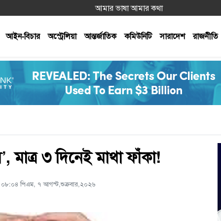
আমার ভাষা আমার কথা
আইন-বিচার
অস্ট্রেলিয়া
আন্তর্জাতিক
কমিউনিটি
সারাদেশ
রাজনীতি
স’, মাত্র ৩ দিনেই মাথা ফাঁকা!
 ০৮:০৪ পিএম, ৭ আগস্ট,শুক্রবার,২০২৬