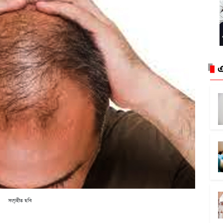
এ
সংগৃহীত ছবি