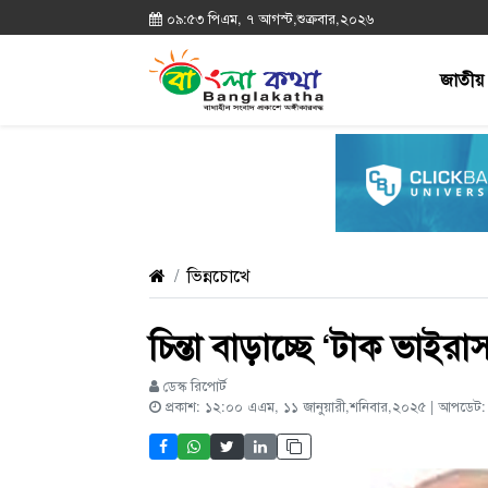
০৯:৫৩ পিএম, ৭ আগস্ট,শুক্রবার,২০২৬
জাতীয়
ভিন্নচোখে
চিন্তা বাড়াচ্ছে ‘টাক ভাইরা
ডেস্ক রিপোর্ট
প্রকাশ: ১২:০০ এএম, ১১ জানুয়ারী,শনিবার,২০২৫ | আপডেট: