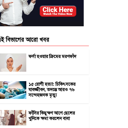
ই বিভাগের আরো খবর
ফর্সা হওয়ার ক্রিমের মরণফাঁদ
১৫ রোগী হত্যা: চিকিৎসকের
যাবজ্জীবন, তদন্তে আরও ৭৬
সন্দেহজনক মৃত্যু
ফাঁসির কিছুক্ষণ আগে ছেলের
খুনিকে ক্ষমা করলেন বাবা