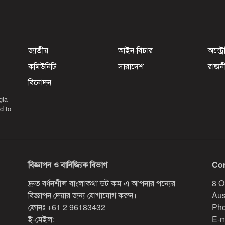
জাতীয়
আইন-বিচার
অস্ট্র
কমিউনিটি
সারাদেশ
রাজন
বিনোদন
gla
d to
বিজ্ঞাপন ও বানিজ্যিক বিভাগ
Con
দ্রুত বর্ধনশীল বাংলাকথা ডট কম এ আপনার পন্যের
8 O
বিজ্ঞাপন দেয়ার জন্য যোগাযোগ করুন।
Aus
ফোনঃ
+61 2 96183432
Pho
ই-মেইল:
E-m