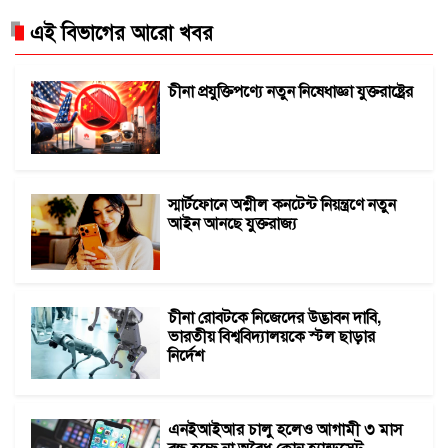
এই বিভাগের আরো খবর
চীনা প্রযুক্তিপণ্যে নতুন নিষেধাজ্ঞা যুক্তরাষ্ট্রের
স্মার্টফোনে অশ্লীল কনটেন্ট নিয়ন্ত্রণে নতুন
আইন আনছে যুক্তরাজ্য
চীনা রোবটকে নিজেদের উদ্ভাবন দাবি,
ভারতীয় বিশ্ববিদ্যালয়কে স্টল ছাড়ার
নির্দেশ
এনইআইআর চালু হলেও আগামী ৩ মাস
বন্ধ হচ্ছে না অবৈধ-ক্লোন হ্যান্ডসেট