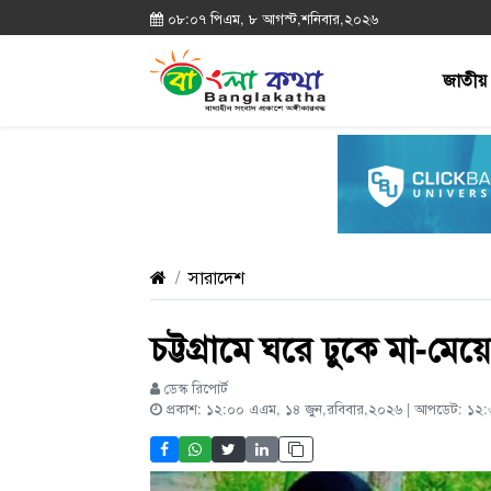
০৮:০৭ পিএম, ৮ আগস্ট,শনিবার,২০২৬
জাতীয়
সারাদেশ
চট্টগ্রামে ঘরে ঢুকে মা-ম
ডেস্ক রিপোর্ট
প্রকাশ: ১২:০০ এএম, ১৪ জুন,রবিবার,২০২৬ | আপডেট: ১২