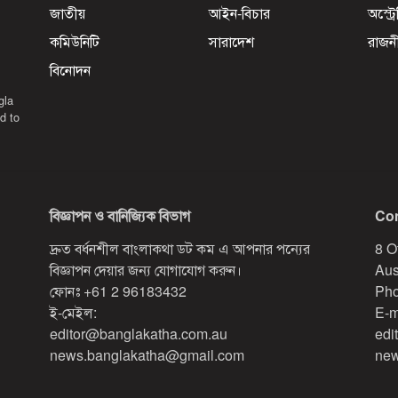
জাতীয়
আইন-বিচার
অস্ট্র
কমিউনিটি
সারাদেশ
রাজন
বিনোদন
gla
d to
বিজ্ঞাপন ও বানিজ্যিক বিভাগ
Con
দ্রুত বর্ধনশীল বাংলাকথা ডট কম এ আপনার পন্যের
8 O
বিজ্ঞাপন দেয়ার জন্য যোগাযোগ করুন।
Aus
ফোনঃ
+61 2 96183432
Pho
ই-মেইল:
E-m
editor@banglakatha.com.au
edi
news.banglakatha@gmail.com
new