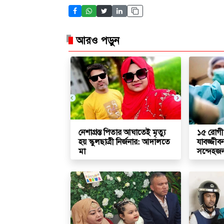
আরও পড়ুন
নেশাগ্রস্ত পিতার আঘাতেই মৃত্যু
১৫ রোগী
হয় স্কুলছাত্রী নির্জনার: আদালতে
যাবজ্জীব
মা
সন্দেহজন