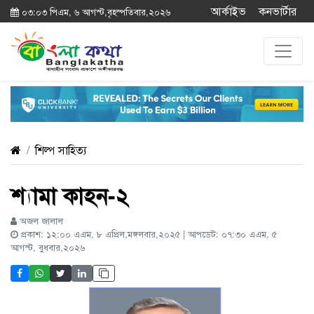
আর্কাইভ
কনভার্টার
০৩:০৩ পিএম, ৬ আগস্ট,বৃহস্পতিবার,২০২৬
শিল্প সাহিত্য
শ্যামা কাহন-২
অজল জালাল
প্রকাশ: ১২:০০ এএম, ৮ এপ্রিল,মঙ্গলবার,২০২৫ | আপডেট: ০৭:৩০ এএম, ৫
আগস্ট, বুধবার,২০২৬