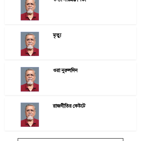
মৃত্যু
ওরা নুরুলদিন
রাজনীতির কেউটে