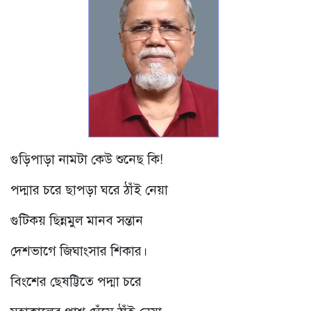
গুড়িপাড়া নামটা কেউ শুনেছ কি!
পদ্মার চরে ছাপড়া ঘরে ঠাঁই নেয়া
গুটিকয় ছিন্নমুল মানব সন্তান
দেশভাগে জিঘাংসার শিকার।
বিংশের ছেষট্টিতে পদ্মা চরে
মহাকালের পাশ ঘেঁসে ঠাঁই নেয়া