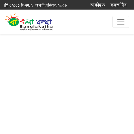
আর্কাইভ
কনভার্টার
০২:০১ পিএম, ৮ আগস্ট,শনিবার,২০২৬