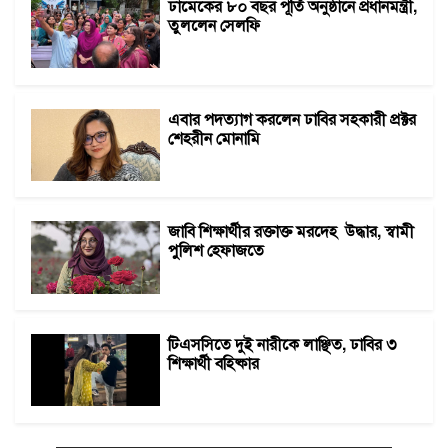
ঢামেকের ৮০ বছর পূর্তি অনুষ্ঠানে প্রধানমন্ত্রী,
তুললেন সেলফি
এবার পদত্যাগ করলেন ঢাবির সহকারী প্রক্টর
শেহরীন মোনামি
জাবি শিক্ষার্থীর রক্তাক্ত মরদেহ উদ্ধার, স্বামী
পুলিশ হেফাজতে
টিএসসিতে দুই নারীকে লাঞ্ছিত, ঢাবির ৩
শিক্ষার্থী বহিষ্কার