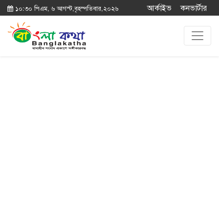
আর্কাইভ
কনভার্টার
১০:৩০ পিএম, ৬ আগস্ট,বৃহস্পতিবার,২০২৬