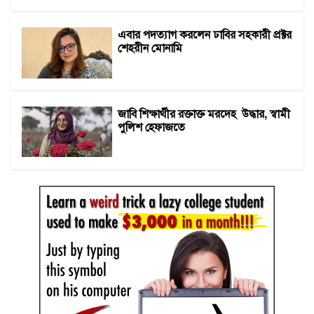
এবার পদত্যাগ করলেন ঢাবির সহকারী প্রক্টর
শেহরীন মোনামি
জাবি শিক্ষার্থীর রক্তাক্ত মরদেহ উদ্ধার, স্বামী
পুলিশ হেফাজতে