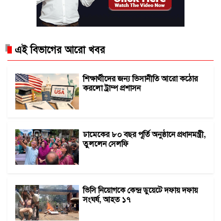
এই বিভাগের আরো খবর
শিক্ষার্থীদের জন্য ভিসানীতি আরো কঠোর
করলো ট্রাম্প প্রশাসন
ঢামেকের ৮০ বছর পূর্তি অনুষ্ঠানে প্রধানমন্ত্রী,
তুললেন সেলফি
ভিসি নিয়োগকে কেন্দ্র ডুয়েটে দফায় দফায়
সংঘর্ষ, আহত ১৭