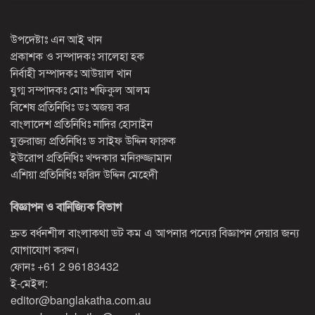
উপদেষ্টাঃ এন আই খান
প্রকাশক ও সম্পাদকঃ সালেহা হক
নির্বাহী সম্পাদকঃ আউয়াল খান
যুগ্ম সম্পাদকঃ মোঃ শফিকুল আলম
বিশেষ প্রতিনিধিঃ ডঃ অজয় কর
বাংলাদেশ প্রতিনিধিঃ নাদির হোসাইন
যুক্তরাজ্য প্রতিনিধিঃ ড সাইফ উদ্দিন ফারুক
ইউরোপ প্রতিনিধিঃ খন্দকার মনিরুজ্জামান
এশিয়া প্রতিনিধিঃ ফরিদ উদ্দিন মেহেদী
বিজ্ঞাপন ও বানিজ্যিক বিভাগ
দ্রুত বর্ধনশীল বাংলাকথা ডট কম এ আপনার পন্যের বিজ্ঞাপন দেয়ার জন্য
যোগাযোগ করুন।
ফোনঃ
+61 2 96183432
ই-মেইল:
editor@banglakatha.com.au