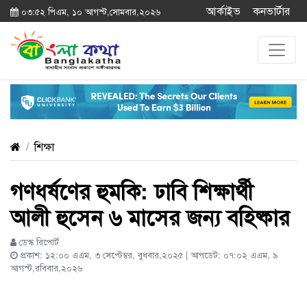
আর্কাইভ
কনভার্টার
০৩:৫২ পিএম, ১০ আগস্ট,সোমবার,২০২৬
শিক্ষা
গণধর্ষণের হুমকি: ঢাবি শিক্ষার্থী
আলী হুসেন ৬ মাসের জন্য বহিষ্কার
ডেস্ক রিপোর্ট
প্রকাশ: ১২:০০ এএম, ৩ সেপ্টেম্বর, বুধবার,২০২৫ | আপডেট: ০৭:০২ এএম, ৯
আগস্ট,রবিবার,২০২৬