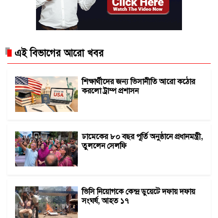
এই বিভাগের আরো খবর
শিক্ষার্থীদের জন্য ভিসানীতি আরো কঠোর
করলো ট্রাম্প প্রশাসন
ঢামেকের ৮০ বছর পূর্তি অনুষ্ঠানে প্রধানমন্ত্রী,
তুললেন সেলফি
ভিসি নিয়োগকে কেন্দ্র ডুয়েটে দফায় দফায়
সংঘর্ষ, আহত ১৭