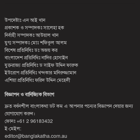
উপদেষ্টাঃ এন আই খান
প্রকাশক ও সম্পাদকঃ সালেহা হক
নির্বাহী সম্পাদকঃ আউয়াল খান
যুগ্ম সম্পাদকঃ মোঃ শফিকুল আলম
বিশেষ প্রতিনিধিঃ ডঃ অজয় কর
বাংলাদেশ প্রতিনিধিঃ নাদির হোসাইন
যুক্তরাজ্য প্রতিনিধিঃ ড সাইফ উদ্দিন ফারুক
ইউরোপ প্রতিনিধিঃ খন্দকার মনিরুজ্জামান
এশিয়া প্রতিনিধিঃ ফরিদ উদ্দিন মেহেদী
বিজ্ঞাপন ও বানিজ্যিক বিভাগ
দ্রুত বর্ধনশীল বাংলাকথা ডট কম এ আপনার পন্যের বিজ্ঞাপন দেয়ার জন্য
যোগাযোগ করুন।
ফোনঃ
+61 2 96183432
ই-মেইল:
editor@banglakatha.com.au