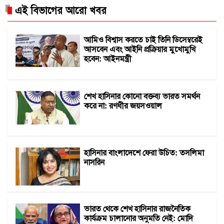
এই বিভাগের আরো খবর
আমিও বিশ্বাস করতে চাই তিনি ডিসেম্বরেই
আসবেন এবং আইনি প্রক্রিয়ার মুখোমুখি
হবেন: আইনমন্ত্রী
শেখ হাসিনার কোনো বক্তব্য ভারত সমর্থন
করে না: রণধীর জয়সওয়াল
হাসিনার বাংলাদেশে ফেরা উচিত: তসলিমা
নাসরিন
ভারত থেকে শেখ হাসিনার রাজনৈতিক
কার্যক্রম চালানোর অনুমতি নেই: মোদি