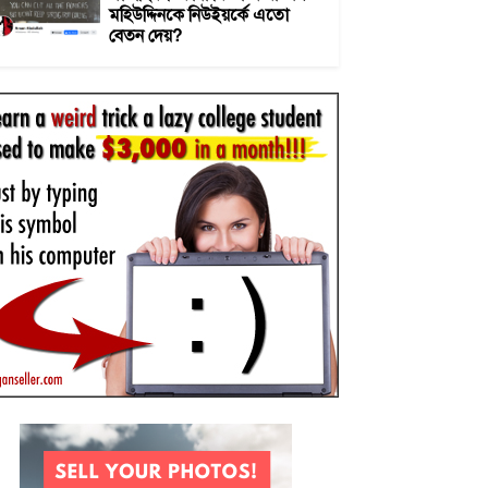
মহিউদ্দিনকে নিউইয়র্কে এতো
বেতন দেয়?