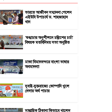
ভারতে আজীবন সম্মাননা পেলেন
এইউবি উপাচার্য ড. শাহজাহান
খান
‘শুদ্ধাচার অনুশীলনে চল্লিশের চর্চা’
বিষয়ক মতবিনিময় সভা অনুষ্ঠিত
ঢাকা বিমানবন্দরে বাংলা ভাষার
অবমাননা!
দুবাই-যুক্তরাজ্যে কোম্পানি খুলে
দেদার অর্থ পাচার
সাপ্তাহিক ঠিকানা কিভাবে খালেদ