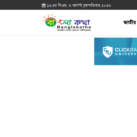
১২:৫৫ পিএম, ৬ আগস্ট,বৃহস্পতিবার,২০২৬
জাতীয়