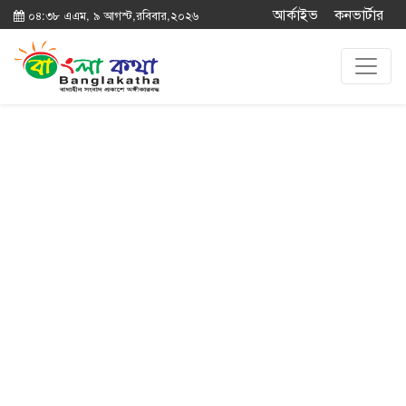
আর্কাইভ
কনভার্টার
০৪:৩৮ এএম, ৯ আগস্ট,রবিবার,২০২৬