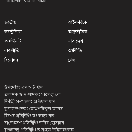
the current & latest news.
জাতীয়
আইন-বিচার
অস্ট্রেলিয়া
আন্তর্জাতিক
কমিউনিটি
সারাদেশ
রাজনীতি
অর্থনীতি
বিনোদন
খেলা
উপদেষ্টাঃ এন আই খান
প্রকাশক ও সম্পাদকঃ সালেহা হক
নির্বাহী সম্পাদকঃ আউয়াল খান
যুগ্ম সম্পাদকঃ মোঃ শফিকুল আলম
বিশেষ প্রতিনিধিঃ ডঃ অজয় কর
বাংলাদেশ প্রতিনিধিঃ নাদির হোসাইন
যুক্তরাজ্য প্রতিনিধিঃ ড সাইফ উদ্দিন ফারুক