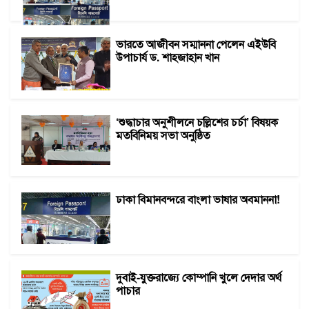
ভারতে আজীবন সম্মাননা পেলেন এইউবি
উপাচার্য ড. শাহজাহান খান
‘শুদ্ধাচার অনুশীলনে চল্লিশের চর্চা’ বিষয়ক
মতবিনিময় সভা অনুষ্ঠিত
ঢাকা বিমানবন্দরে বাংলা ভাষার অবমাননা!
দুবাই-যুক্তরাজ্যে কোম্পানি খুলে দেদার অর্থ
পাচার