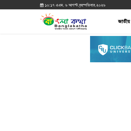
১০:১৭ এএম, ৬ আগস্ট,বৃহস্পতিবার,২০২৬
জাতীয়