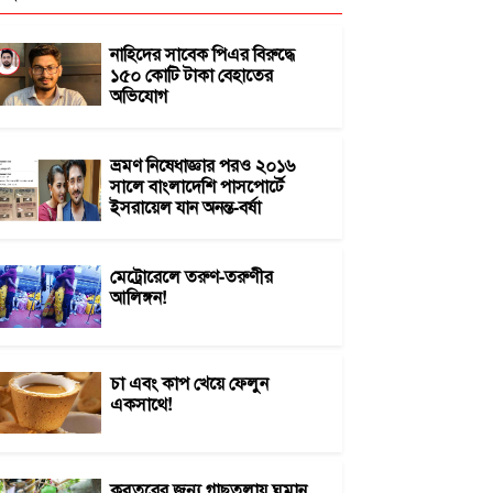
নাহিদের সাবেক পিএর বিরুদ্ধে
১৫০ কোটি টাকা বেহাতের
অভিযোগ
ভ্রমণ নিষেধাজ্ঞার পরও ২০১৬
সালে বাংলাদেশি পাসপোর্টে
ইসরায়েল যান অনন্ত-বর্ষা
মেট্রোরেলে তরুণ-তরুণীর
আলিঙ্গন!
চা এবং কাপ খেয়ে ফেলুন
একসাথে!
কবুতরের জন্য গাছতলায় ঘুমান