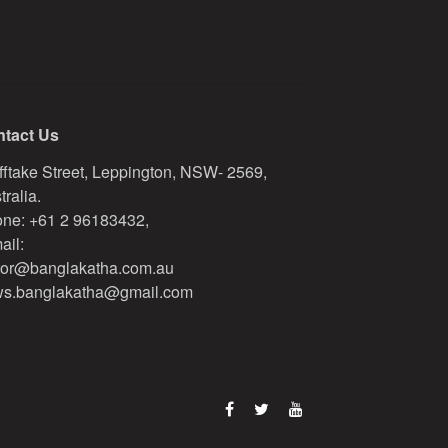
tact Us
fftake Street, Leppington, NSW- 2569,
tralia.
ne: +61 2 96183432,
ail:
tor@banglakatha.com.au
s.banglakatha@gmail.com