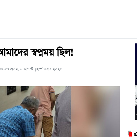
দের স্বপ্নময় ছিল!
০৯:৫৭ এএম, ৬ আগস্ট,বৃহস্পতিবার,২০২৬
এ