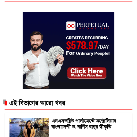
এই বিভাগের আরো খবর
এনএসডব্লিউ পার্লামেন্টে অস্ট্রেলিয়ান
বাংলাদেশী ড. নার্গিস বানুর স্বীকৃতি