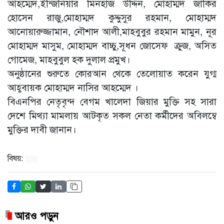
আহম্মেদ,ইন্জিনিয়ার মিনহাজ উদ্দিন, মোহাম্মদ জাকির
হোসেন রাজু,মোহাম্মদ কুদ্দুসুর রহমান, মোহাম্মদ
আনোয়ারুজ্জামান, নৌশাদ আলী,মাহবুবুর রহমান মামুন, নূর
মোহাম্মদ মাসুম, মোহাম্মদ বাচ্চু,সূধন জোসেফ ক্রুজ, অসিত
গোমেজ, মাহবুবুল হক দুলাল প্রমুখ।
অনুষ্ঠানের শুরুতে কোরআন থেকে তেলোয়াত করেন যুগ্ম
আহ্ববায়ক মোহাম্মদ নাসির আহম্মেদ ।
বিএনপির নেতৃবৃন্দ বেগম খালেদা জিয়ার মুক্তি সহ সারা
দেশে মিথ্যা মামলায় আটকৃত সকল নেতা কর্মীদের অবিলম্বে
মুক্তির দাবী জানান।
বিষয়:
আরও পড়ুন