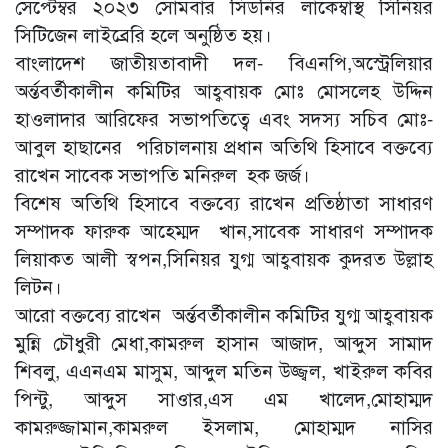
সেপ্টেম্বর ২০২৩ সোমবার সিডনির লাকেম্বাস্থ সিনিয়র
সিটিজেন লাইব্রেরি হলে অনুষ্ঠিত হয়।
বাংলাদেশ জাতীয়তাবাদী দল- বিএনপি,অস্ট্রেলিয়ার
অর্ন্তবর্তীকালীন কমিটির আহ্ববায়ক মোঃ মোসলেহ উদ্দিন
হাওলাদার আরিফের সভাপতিত্বে এবং সদস্য সচিব মোঃ-
আবুল হাছানের পরিচালনায় প্রধান অতিথি হিসাবে বক্তব্যে
রাখেন সাবেক সভাপতি মনিরুল হক জর্জ।
বিশেষ অতিথি হিসাবে বক্তব্যে রাখেন প্রতিষ্ঠাতা সাধারণ
সম্পাদক ফারুক আহ্ম্মেদ খান,সাবেক সাধারণ সম্পাদক
লিয়াকত আলী স্বপন,সিনিয়র যুগ্ম আহ্ববায়ক কুদরত উল্লাহ
লিটন।
আরো বক্তব্যে রাখেন অর্ন্তবর্তীকালীন কমিটির যুগ্ম আহ্ববায়ক
মুন্নি চৌধুরী মেধা,কামরুল হাসান আজাদ, আব্দুস সামাদ
শিবলু, এএনএম মাসুম, আব্দুল মতিন উজ্জ্বল, খাইরুল কবির
পিন্টু, আব্দুস সাওার,এস এম খালেদ,মোহাম্মদ
কামরুজ্জামান,কামরুল ইসলাম, মোহাম্মদ নাসির