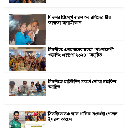
সিডনির প্রিয়মুখ হারুন অর রশিদের স্ত্রীর
জানাজা আগামীকাল
সিডনীতে প্রথমবারের মতো “বাংলাদেশী
ওয়েডিং এক্সপো ২০২৪” অনুষ্ঠিত
সিডনিতে মাহিউদ্দিন স্মরণে দো'য়া মাহফিল
অনুষ্ঠিত
সিডনিতে উঞ্চ লাল গালিচা সংবর্ধনা পেলেন
ইমরুল কায়েস