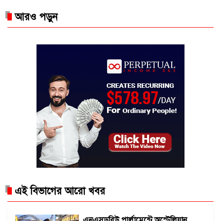
আরও পড়ুন
এই বিভাগের আরো খবর
এনএসডব্লিউ পার্লামেন্টে অস্ট্রেলিয়ান