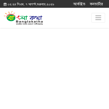
আর্কাইভ
কনভার্টার
০২:২৪ পিএম, ৭ আগস্ট,শুক্রবার,২০২৬