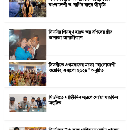
বাংলাদেশী ড. নার্গিস বানুর স্বীকৃতি
সিডনির প্রিয়মুখ হারুন অর রশিদের স্ত্রীর
জানাজা আগামীকাল
সিডনীতে প্রথমবারের মতো “বাংলাদেশী
ওয়েডিং এক্সপো ২০২৪” অনুষ্ঠিত
সিডনিতে মাহিউদ্দিন স্মরণে দো'য়া মাহফিল
অনুষ্ঠিত
সিডনিতে উঞ্চ লাল গালিচা সংবর্ধনা পেলেন