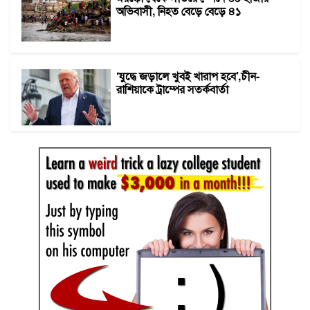
অভিবাসী, নিহত বেড়ে বেড়ে ৪১
‘যুদ্ধে জড়ালে খুবই খারাপ হবে’,চীন-
রাশিয়াকে ট্রাম্পের সতর্কবার্তা