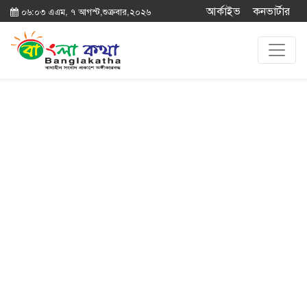
আর্কাইভ
কনভার্টার
০৬:০৩ এএম, ৭ আগস্ট,শুক্রবার,২০২৬