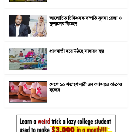
আলোচিত চিকিৎসক দম্পতি সুষমা রেজা ও
কুশালের বিচ্ছেদ
প্রাণঘাতী হয়ে উঠছে সাধারণ জ্বর
দেশে ১০ শতাংশ নারী স্তন ক্যান্সারে আক্রান্ত
হচ্ছেন