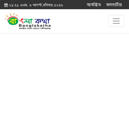
আর্কাইভ
কনভার্টার
০১:২১ এএম, ৯ আগস্ট,রবিবার,২০২৬