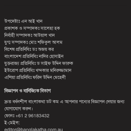
উপদেষ্টাঃ এন আই খান
প্রকাশক ও সম্পাদকঃ সালেহা হক
নির্বাহী সম্পাদকঃ আউয়াল খান
যুগ্ম সম্পাদকঃ মোঃ শফিকুল আলম
বিশেষ প্রতিনিধিঃ ডঃ অজয় কর
বাংলাদেশ প্রতিনিধিঃ নাদির হোসাইন
যুক্তরাজ্য প্রতিনিধিঃ ড সাইফ উদ্দিন ফারুক
ইউরোপ প্রতিনিধিঃ খন্দকার মনিরুজ্জামান
এশিয়া প্রতিনিধিঃ ফরিদ উদ্দিন মেহেদী
বিজ্ঞাপন ও বানিজ্যিক বিভাগ
দ্রুত বর্ধনশীল বাংলাকথা ডট কম এ আপনার পন্যের বিজ্ঞাপন দেয়ার জন্য
যোগাযোগ করুন।
ফোনঃ
+61 2 96183432
ই-মেইল:
editor@banglakatha.com.au