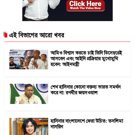
এই বিভাগের আরো খবর
আমিও বিশ্বাস করতে চাই তিনি ডিসেম্বরেই
আসবেন এবং আইনি প্রক্রিয়ার মুখোমুখি
হবেন: আইনমন্ত্রী
শেখ হাসিনার কোনো বক্তব্য ভারত সমর্থন
করে না: রণধীর জয়সওয়াল
হাসিনার বাংলাদেশে ফেরা উচিত: তসলিমা
নাসরিন