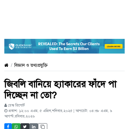
বিজ্ঞান ও তথ্যপ্রযুক্তি
জিবলি বানিয়ে হ্যাকারের ফাঁদে পা
দিচ্ছেন না তো?
ডেস্ক রিপোর্ট
প্রকাশ: ১২:০০ এএম, ৫ এপ্রিল,শনিবার,২০২৫ | আপডেট: ০৪:৩৮ এএম, ৯
আগস্ট,রবিবার,২০২৬