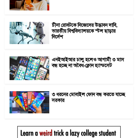
চীনা রোবটকে নিজেদের উদ্ভাবন দাবি,
ভারতীয় বিশ্ববিদ্যালয়কে স্টল ছাড়ার
নির্দেশ
এনইআইআর চালু হলেও আগামী ৩ মাস
বন্ধ হচ্ছে না অবৈধ-ক্লোন হ্যান্ডসেট
৩ ধরনের মোবাইল ফোন বন্ধ করতে যাচ্ছে
সরকার