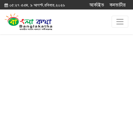
আর্কাইভ
কনভার্টার
০৫:২৭ এএম, ৯ আগস্ট,রবিবার,২০২৬