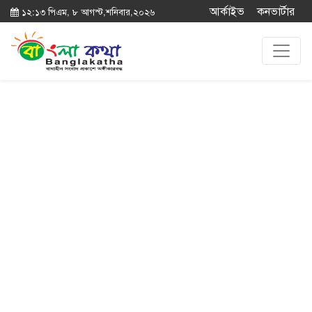
আর্কাইভ
কনভার্টার
১২:১৩ পিএম, ৮ আগস্ট,শনিবার,২০২৬