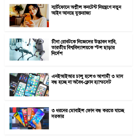
স্মার্টফোনে অশ্লীল কনটেন্ট নিয়ন্ত্রণে নতুন
আইন আনছে যুক্তরাজ্য
চীনা রোবটকে নিজেদের উদ্ভাবন দাবি,
ভারতীয় বিশ্ববিদ্যালয়কে স্টল ছাড়ার
নির্দেশ
এনইআইআর চালু হলেও আগামী ৩ মাস
বন্ধ হচ্ছে না অবৈধ-ক্লোন হ্যান্ডসেট
৩ ধরনের মোবাইল ফোন বন্ধ করতে যাচ্ছে
সরকার