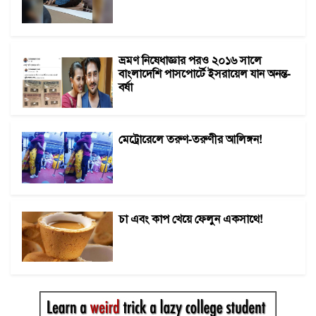
ভ্রমণ নিষেধাজ্ঞার পরও ২০১৬ সালে
বাংলাদেশি পাসপোর্টে ইসরায়েল যান অনন্ত-
বর্ষা
মেট্রোরেলে তরুণ-তরুণীর আলিঙ্গন!
চা এবং কাপ খেয়ে ফেলুন একসাথে!