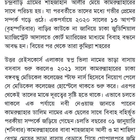
চন্দ্রবাড়ি গ্রামের শাহজাহান আলীর মেয়ে কামরুন্নাহারের
সাথে পরিচয় হয়। যা পরবর্তীতে তাদের মধ্যে গভীর প্রেমের
সম্পর্ক গড়ে ওঠে। একপর্যায়ে ২০২০ সালের ১৩ আগস্ট
(বৃহস্পতিবার) বাড়ির কাউকে না জানিয়ে ঢাকা জুডিশিয়াল
ম্যাজিস্ট্রেট আদালতে কোর্ট ম্যারিজের মাধ্যমে বিবাহ বন্ধনে
আবদ্ধ হন। বিয়ের পর থেকে তারা কুমিল্লা শহরের
উত্তর রেইসকোর্স এলাকার স্বপ্ন ভিলা নামের ভাড়া বাসায়
বসবাস শুরু করলেও ২০২১ সালে কামরুন্নাহারের ঢাকা
বঙ্গবন্ধু মেডিকেল কলেজের স্টাফ নার্স হিসেবে নিয়োগ পেলে
সে মেডিকেল কলেজের হোস্টেলে থাকতে শুরু করে। এরপর
থেকেই তাদের মাঝে দূরত্বের সৃষ্টি হতে থাকে। এভাবে চলতে
থাকলে এক পর্যায়ে নবী নেওয়াজ জানতে পারেন
কামরুন্নাহার ডালিম নামের এক ছেলের সাথে বিবাহ বহির্ভূত
পরকীয়া সম্পর্কে জড়িয়ে গেছেন।চলতি বছরের ০১ জানুয়ারি
(শনিবার) কামরুন্নাহারের বাবা শাহজাহান আলী ও মা শাহিদা
বেগম মেয়ের ভাড়া বাসায় বেড়াতে গিয়ে গোপালপুরে জমি