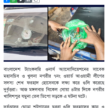
বাংলাদেশ ট্যাংকলরি ওনার্স অ্যাসোসিয়েশনের সাবেক
মহাসচিব ও খুলনা নগরীর ৭নং ওয়ার্ড আওয়ামী লীগের
সদস্য শেখ ফরহাদ হোসেনকে লক্ষ্য করে গুলি করেছে
দুর্বৃত্তরা। আজ মঙ্গলবার বিকেল সোয়া ৪টার দিকে নগরীর
খালিশপুর যমুনা তেল ডিপো সড়কে এ ঘটনা ঘটে।
দুর্বৃত্তদের ছোড়া শটগানের ছররা গুলি ফরহাদের কান ও