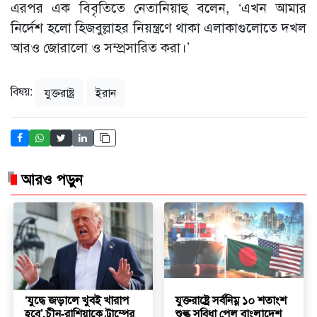
এরপর এক বিবৃতিতে নেতানিয়াহু বলেন, ‘এখন আমার
নির্দেশ হলো হিজবুল্লাহর নিয়ন্ত্রণে থাকা এলাকাগুলোতে দখল
আরও জোরালো ও সম্প্রসারিত করা।’
বিষয়:
যুক্তরাষ্ট্র
ইরান
আরও পড়ুন
‘যুদ্ধে জড়ালে খুবই খারাপ
যুক্তরাষ্ট্রে সর্বনিম্ন ১০ শতাংশ
হবে’,চীন-রাশিয়াকে ট্রাম্পের
শুল্ক সুবিধা পেল বাংলাদেশ