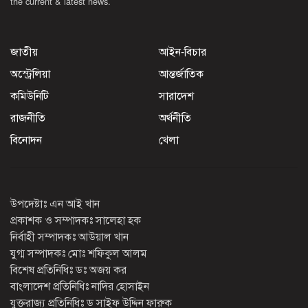
the current & latest news.
জাতীয়
আইন-বিচার
অস্ট্রেলিয়া
আন্তর্জাতিক
কমিউনিটি
সারাদেশ
রাজনীতি
অর্থনীতি
বিনোদন
খেলা
উপদেষ্টাঃ এন আই খান
প্রকাশক ও সম্পাদকঃ সালেহা হক
নির্বাহী সম্পাদকঃ আউয়াল খান
যুগ্ম সম্পাদকঃ মোঃ শফিকুল আলম
বিশেষ প্রতিনিধিঃ ডঃ অজয় কর
বাংলাদেশ প্রতিনিধিঃ নাদির হোসাইন
যুক্তরাজ্য প্রতিনিধিঃ ড সাইফ উদ্দিন ফারুক