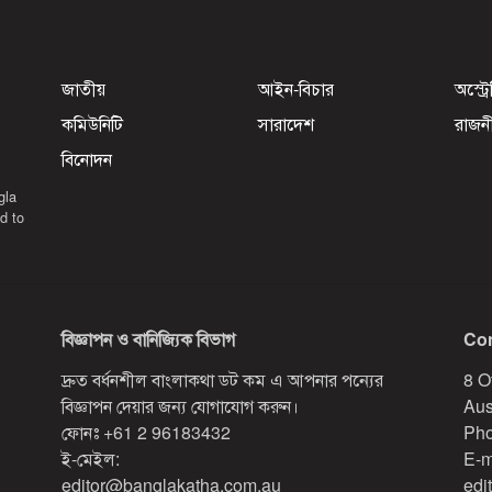
জাতীয়
আইন-বিচার
অস্ট্র
কমিউনিটি
সারাদেশ
রাজন
বিনোদন
gla
d to
বিজ্ঞাপন ও বানিজ্যিক বিভাগ
Con
দ্রুত বর্ধনশীল বাংলাকথা ডট কম এ আপনার পন্যের
8 O
বিজ্ঞাপন দেয়ার জন্য যোগাযোগ করুন।
Aus
ফোনঃ
+61 2 96183432
Pho
ই-মেইল:
E-m
editor@banglakatha.com.au
edi