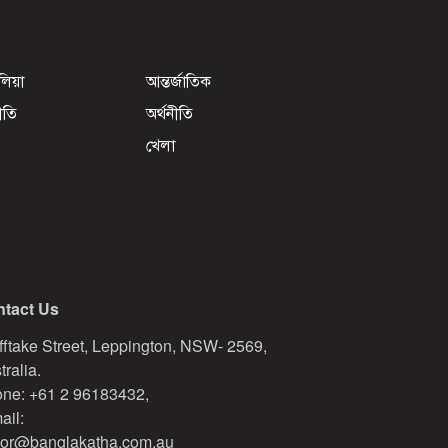
েলিয়া
আন্তর্জাতিক
ীতি
অর্থনীতি
খেলা
tact Us
fftake Street, Leppington, NSW- 2569,
tralia.
ne: +61 2 96183432,
ail:
tor@banglakatha.com.au