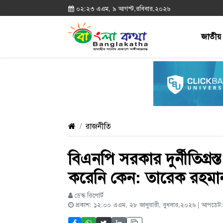
০২:২৩ এএম, ৯ আগস্ট,রবিবার,২০২৬
জাতীয়
রাজনীতি
বিএনপি সরকার দুর্নীতিগ্রস্
করেনি কেন: তারেক রহমা
ডেস্ক রিপোর্ট
প্রকাশ: ১২:০০ এএম, ২৮ জানুয়ারী, বুধবার,২০২৬ | আপডে