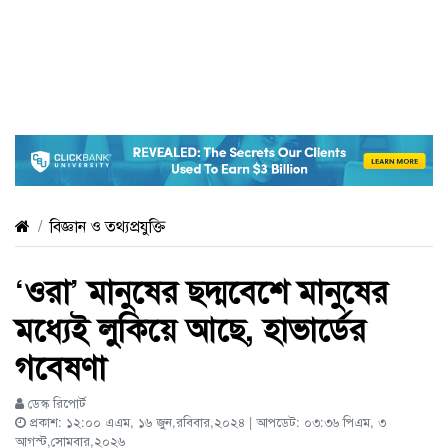
বিজ্ঞান ও তথ্যপ্রযুক্তি
‘ওরা’ মানুষের ছদ্মবেশে মানুষের
মধ্যেই লুকিয়ে আছে, হাভার্ডের
গবেষণা
ডেস্ক রিপোর্ট
প্রকাশ: ১২:০০ এএম, ১৬ জুন,রবিবার,২০২৪ | আপডেট: ০৩:৩৬ পিএম, ৩
আগস্ট,সোমবার,২০২৬