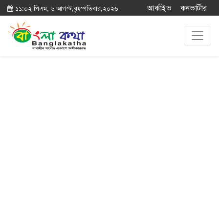
আর্কাইভ
কনভার্টার
১১:০২ পিএম, ৬ আগস্ট,বৃহস্পতিবার,২০২৬