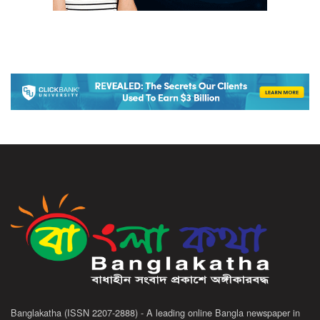
Banglakatha (ISSN 2207-2888) - A leading online Bangla newspaper in