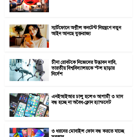
স্মার্টফোনে অশ্লীল কনটেন্ট নিয়ন্ত্রণে নতুন
আইন আনছে যুক্তরাজ্য
চীনা রোবটকে নিজেদের উদ্ভাবন দাবি,
ভারতীয় বিশ্ববিদ্যালয়কে স্টল ছাড়ার
নির্দেশ
এনইআইআর চালু হলেও আগামী ৩ মাস
বন্ধ হচ্ছে না অবৈধ-ক্লোন হ্যান্ডসেট
৩ ধরনের মোবাইল ফোন বন্ধ করতে যাচ্ছে
সরকার