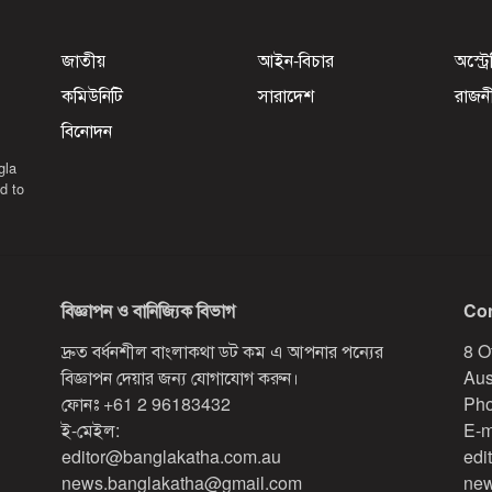
জাতীয়
আইন-বিচার
অস্ট্র
কমিউনিটি
সারাদেশ
রাজন
বিনোদন
gla
d to
বিজ্ঞাপন ও বানিজ্যিক বিভাগ
Con
দ্রুত বর্ধনশীল বাংলাকথা ডট কম এ আপনার পন্যের
8 O
বিজ্ঞাপন দেয়ার জন্য যোগাযোগ করুন।
Aus
ফোনঃ
+61 2 96183432
Pho
ই-মেইল:
E-m
editor@banglakatha.com.au
edi
news.banglakatha@gmail.com
new