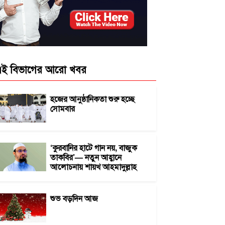
ই বিভাগের আরো খবর
হজের আনুষ্ঠানিকতা শুরু হচ্ছে
সোমবার
‘কুরবানির হাটে গান নয়, বাজুক
তাকবির’— নতুন আহ্বানে
আলোচনায় শায়খ আহমাদুল্লাহ
শুভ বড়দিন আজ