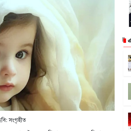
এ
ছবি: সংগৃহীত