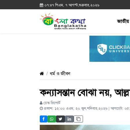
০৭:৪৭ পিএম, ৭ আগস্ট,শুক্রবার,২০২৬
জাতীয়
ধর্ম ও জীবন
কন্যাসন্তান বোঝা নয়, আল
ডেস্ক রিপোর্ট
প্রকাশ: ১২:০০ এএম, ২০ জুন,শনিবার,২০২৬ | আপডেট: ০৫: