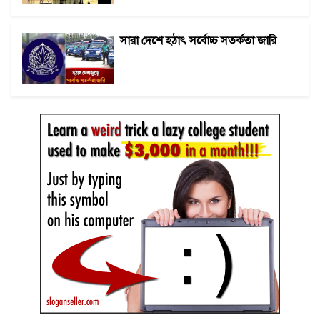
সারা দেশে হঠাৎ সর্বোচ্চ সতর্কতা জা‌রি