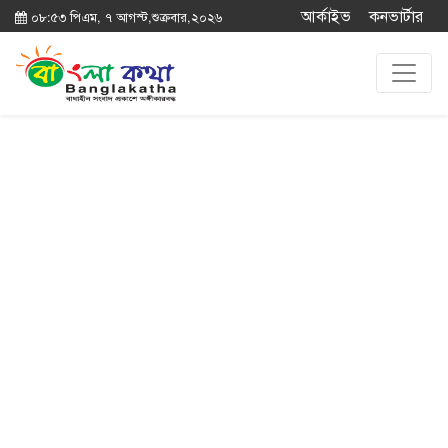
আর্কাইভ
কনভার্টার
০৮:৫৩ পিএম, ৭ আগস্ট,শুক্রবার,২০২৬