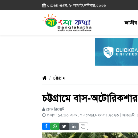
০৩:৩৪ এএম, ৮ আগস্ট,শনিবার,২০২৬
জাতীয়
চট্টগ্রাম
চট্টগ্রামে বাস-অটোরিকশার
ডেস্ক রিপোর্ট
প্রকাশ: ১২:০০ এএম, ৭ নভেম্বর,মঙ্গলবার,২০২৩ | আপডেট