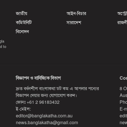
জাতীয়
আইন-বিচার
অস্ট্র
কমিউনিটি
সারাদেশ
রাজন
বিনোদন
gla
d to
বিজ্ঞাপন ও বানিজ্যিক বিভাগ
Con
দ্রুত বর্ধনশীল বাংলাকথা ডট কম এ আপনার পন্যের
8 O
বিজ্ঞাপন দেয়ার জন্য যোগাযোগ করুন।
Aus
ফোনঃ
+61 2 96183432
Pho
ই-মেইল:
E-m
editor@banglakatha.com.au
edi
news.banglakatha@gmail.com
new