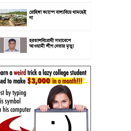
রোহিঙ্গা ক্যাম্পে বাল্যবিয়ে থামছেই
না
হরতালবিরোধী সমাবেশে
আওয়ামী লীগ নেতার মৃত্যু