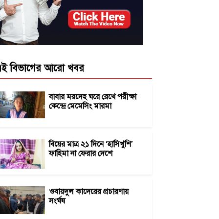
ই বিভাগের আরো খবর
বাবার মরদেহ ঘরে রেখে পরীক্ষা
কেন্দ্রে মেমেসিং মারমা
বিয়ের মাত্র ২১ দিনে ‘হাসিখুশি’
ফাহিমা না ফেরার দেশে
ওবায়দুল কাদেরের প্রচারণায়
সংর্ঘষ