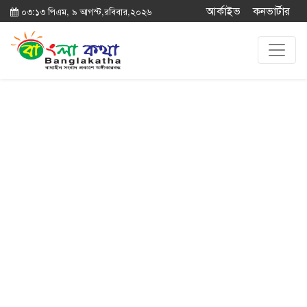
আর্কাইভ
কনভার্টার
০৩:১৩ পিএম, ৯ আগস্ট,রবিবার,২০২৬