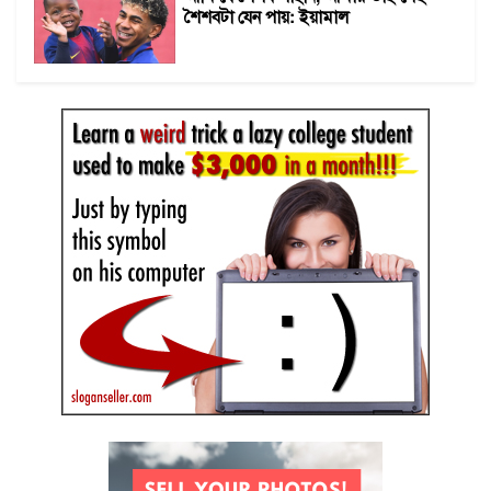
শৈশবটা যেন পায়: ইয়ামাল