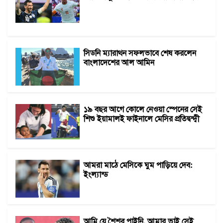
সিডনি ম্যারাথন সফলভাবে শেষ করলেন
বাংলাদেশের আল আমিন
১৯ বছর আগে কোলে নেওয়া স্পেনের সেই
শিশু ইয়ামালই ফাইনালে মেসির প্রতিদ্বন্দ্বী
আমরা মাঠে মেসিকে ঘুম পাড়িয়ে দেব:
ইংল্যান্ড
আমি যে শৈশব পাইনি, আমার ভাই সেই