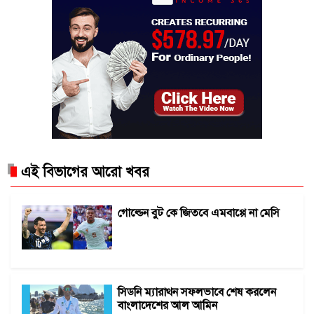
এই বিভাগের আরো খবর
গোল্ডেন বুট কে জিতবে এমবাপ্পে না মেসি
সিডনি ম্যারাথন সফলভাবে শেষ করলেন
বাংলাদেশের আল আমিন