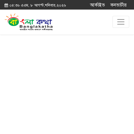
আর্কাইভ
কনভার্টার
০৪:৩৬ এএম, ৮ আগস্ট,শনিবার,২০২৬