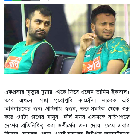
একপ্রকার 'মৃত্যুর দুয়ার' থেকে ফিরে এলেন তামিম ইকবাল।
তবে এখনো শঙ্কা পুরোপুরি কাটেনি। সাবেক এই
অধিনায়কের জন্য প্রার্থনায় স্বজন, ভক্ত-সমর্থক থেকে শুরু
করে গোটা দেশের মানুষ। দীর্ঘ সময় একসঙ্গে বাইশগজে
দেশের প্রতিনিধিত্ব করা সতীর্থের জন্য দোয়া চেয়ে এবার
নিজের ফেসবুক পেজে পোস্ট করলেন টাইগার অলরাউন্ডার