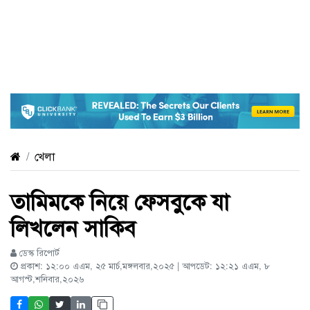
খেলা
তামিমকে নিয়ে ফেসবুকে যা
লিখলেন সাকিব
ডেস্ক রিপোর্ট
প্রকাশ: ১২:০০ এএম, ২৫ মার্চ,মঙ্গলবার,২০২৫ | আপডেট: ১২:২১ এএম, ৮
আগস্ট,শনিবার,২০২৬