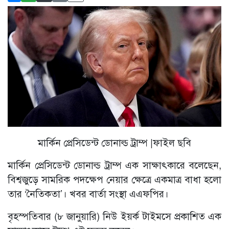
মার্কিন প্রেসিডেন্ট ডোনাল্ড ট্রাম্প |ফাইল ছবি
মার্কিন প্রেসিডেন্ট ডোনাল্ড ট্রাম্প এক সাক্ষাৎকারে বলেছেন,
বিশ্বজুড়ে সামরিক পদক্ষেপ নেয়ার ক্ষেত্রে একমাত্র বাধা হলো
তার ‘নৈতিকতা’। খবর বার্তা সংস্থা এএফপির।
বৃহস্পতিবার (৮ জানুয়ারি) নিউ ইয়র্ক টাইমসে প্রকাশিত এক