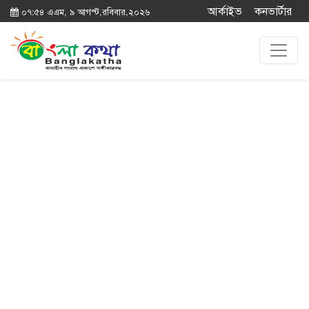
আর্কাইভ
কনভার্টার
০৭:৫৪ এএম, ৯ আগস্ট,রবিবার,২০২৬