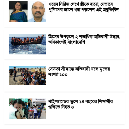
ওয়েব সিরিজ দেখে স্ত্রীকে হত্যা, যেভাবে
পুলিশের জালে ধরা পড়লেন এই প্রযুক্তিবিদ
গ্রিসের উপকূলে ২ শতাধিক অভিবাসী উদ্ধার,
অধিকাংশই বাংলাদেশি
সেউতা সীমান্তে অভিবাসী ঢলে মৃতের
সংখ্যা ১০০
থাইল্যান্ডের স্কুলে ১৪ বছরের শিক্ষার্থীর
গুলিতে নিহত ৬