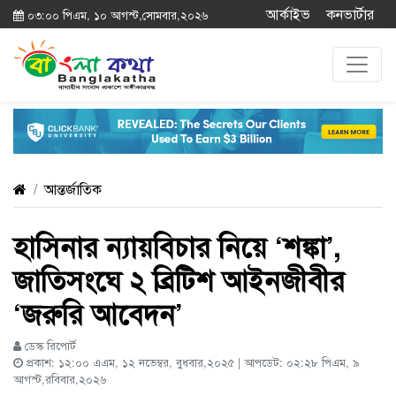
আর্কাইভ
কনভার্টার
০৩:০০ পিএম, ১০ আগস্ট,সোমবার,২০২৬
আন্তর্জাতিক
হাসিনার ন্যায়বিচার নিয়ে ‘শঙ্কা’,
জাতিসংঘে ২ ব্রিটিশ আইনজীবীর
‘জরুরি আবেদন’
ডেস্ক রিপোর্ট
প্রকাশ: ১২:০০ এএম, ১২ নভেম্বর, বুধবার,২০২৫ | আপডেট: ০২:২৮ পিএম, ৯
আগস্ট,রবিবার,২০২৬