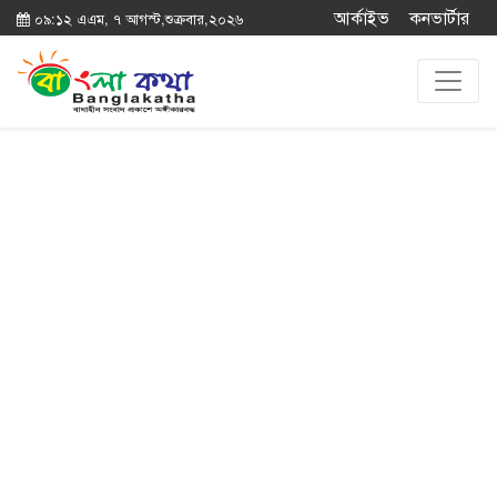
আর্কাইভ
কনভার্টার
০৯:১২ এএম, ৭ আগস্ট,শুক্রবার,২০২৬