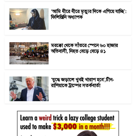
‘আমি ধীরে ধীরে মৃত্যুর দিকে এগিয়ে যাচ্ছি’:
ফিলিস্তিনি অধ্যাপক
মরক্কো থেকে সাঁতরে স্পেনে ৬০ হাজার
অভিবাসী, নিহত বেড়ে বেড়ে ৪১
‘যুদ্ধে জড়ালে খুবই খারাপ হবে’,চীন-
রাশিয়াকে ট্রাম্পের সতর্কবার্তা