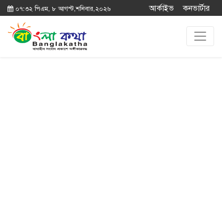
আর্কাইভ
কনভার্টার
০৭:৩২ পিএম, ৮ আগস্ট,শনিবার,২০২৬