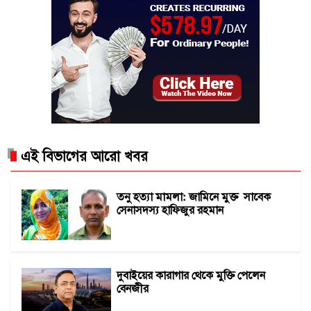
এই বিভাগের আরো খবর
তনু হত্যা মামলা: জামিনে মুক্ত সাবেক
সেনাসদস্য হাফিজুর রহমান
দুবাইয়ের কারাগার থেকে মুক্তি পেলেন
বেনজীর