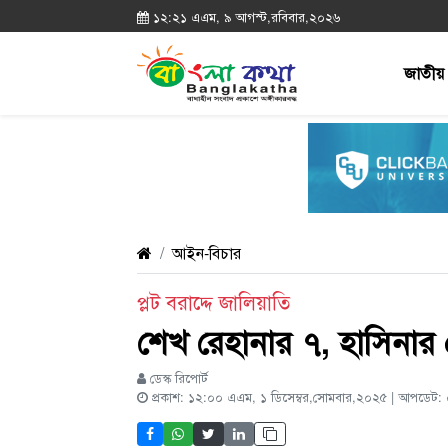
১২:২১ এএম, ৯ আগস্ট,রবিবার,২০২৬
জাতীয়
আইন-বিচার
প্লট বরাদ্দে জালিয়াতি
শেখ রেহানার ৭, হাসিনার 
ডেস্ক রিপোর্ট
প্রকাশ: ১২:০০ এএম, ১ ডিসেম্বর,সোমবার,২০২৫ | আপডেট: