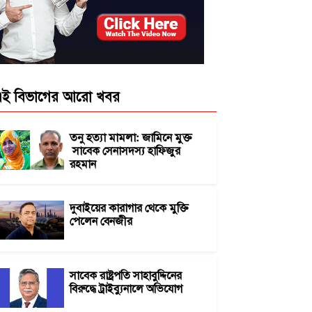
ই বিভাগের আরো খবর
তনু হত্যা মামলা: জামিনে মুক্ত
সাবেক সেনাসদস্য হাফিজুর
রহমান
দুবাইয়ের কারাগার থেকে মুক্তি
পেলেন বেনজীর
সাবেক রাষ্ট্রপতি সাহাবুদ্দিনের
বিরুদ্ধে ট্রাইব্যুনালে অভিযোগ