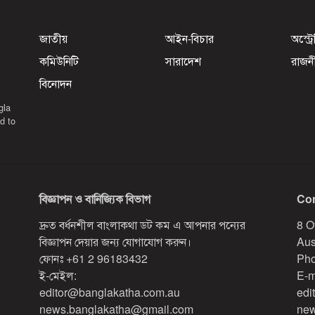
জাতীয়
আইন-বিচার
অস্ট্র
কমিউনিটি
সারাদেশ
রাজন
বিনোদন
gla
d to
বিজ্ঞাপন ও বানিজ্যিক বিভাগ
Con
দ্রুত বর্ধনশীল বাংলাকথা ডট কম এ আপনার পন্যের
8 O
বিজ্ঞাপন দেয়ার জন্য যোগাযোগ করুন।
Aus
ফোনঃ
+61 2 96183432
Pho
ই-মেইল:
E-m
editor@banglakatha.com.au
edi
news.banglakatha@gmail.com
new