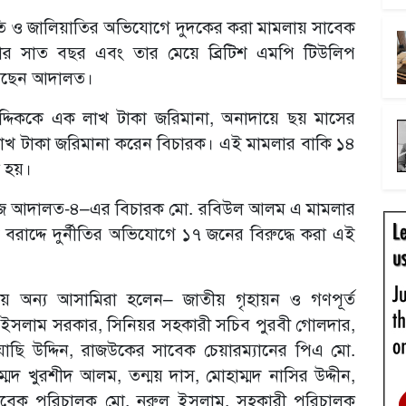
দুর্নীতি ও জালিয়াতির অভিযোগে দুদকের করা মামলায় সাবেক
হানার সাত বছর এবং তার মেয়ে ব্রিটিশ এমপি টিউলিপ
িয়েছেন আদালত।
দ্দিককে এক লাখ টাকা জরিমানা, অনাদায়ে ছয় মাসের
 লাখ টাকা জরিমানা করেন বিচারক। এই মামলার বাকি ১৪
া হয়।
জজ আদালত-৪–এর বিচারক মো. রবিউল আলম এ মামলার
 বরাদ্দে দুর্নীতির অভিযোগে ১৭ জনের বিরুদ্ধে করা এই
 অন্য আসামিরা হলেন– জাতীয় গৃহায়ন ও গণপূর্ত
ইফুল ইসলাম সরকার, সিনিয়র সহকারী সচিব পুরবী গোলদার,
য়াছি উদ্দিন, রাজউকের সাবেক চেয়ারম্যানের পিএ মো.
মদ খুরশীদ আলম, তন্ময় দাস, মোহাম্মদ নাসির উদ্দীন,
সাবেক পরিচালক মো. নুরুল ইসলাম, সহকারী পরিচালক